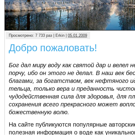
Глобальная война за воду: является ли эта угроза реальн
Глобальное изменение климата во многом влияет на водоснабжение, и ученые пр
последствиях нашей беззаботности.
Просмотрено: 7 733 раз | Erkin |
05.01.2009
Добро пожаловать!
Бог дал миру воду как святой дар и велел 
порчу, ибо он этого не делал. В наш век бе
благами, за богатством, век нефтяного и
тельца, только вера и преданность чистой
чудодейственная сила для здоровья, для п
сохранения всего прекрасного может воп
божественную волю.
На сайте публикуются популярные авторские 
полезная информация о воде как уникальн