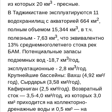
3
из которых 20 км
- пресные.
В Таджикистане эксплуатируются 11
2
водохранилищ с акваторией 664 км
,
3
полным объемом 15,344 км
, в т.ч.
3
полезным - 7,63 км
, что эквивалентно
13% среднемноголетнего стока рек
БАМ. Потенциальные запасы
3
подземных вод -18,7 км
/год,
3
эксплуатационные - 2,8 км
/год.
Крупнейшие бассейны: Вахш (4,92 км³/
год), Сырдарья (3,58 км³/год),
Кафирниган (2,5 км³/год). Возвратный
сток — 3,5-4,0 км³/год, из которых 3,0
км³ приходится на коллекторно-
дренажные воды и 0,5 км³ — на