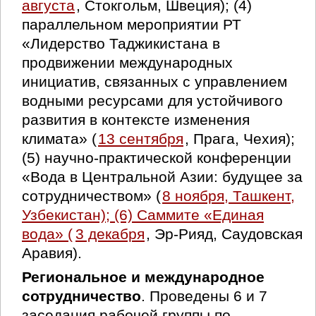
августа
, Стокгольм, Швеция); (4)
параллельном мероприятии РТ
«Лидерство Таджикистана в
продвижении международных
инициатив, связанных с управлением
водными ресурсами для устойчивого
развития в контексте изменения
климата» (
13 сентября
, Прага, Чехия);
(5) научно-практической конференции
«Вода в Центральной Азии: будущее за
сотрудничеством» (
8 ноября, Ташкент,
Узбекистан); (6) Саммите «Единая
вода» (
3 декабря
, Эр-Рияд, Саудовская
Аравия).
Региональное и международное
сотрудничество
. Проведены 6 и 7
заседания рабочей группы по