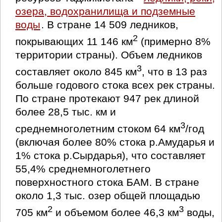
озера, водохранилища и подземные
воды
. В стране 14 509 ледников,
2
покрывающих 11 146 км
(примерно 8%
территории страны). Объем ледников
3
составляет около 845 км
, что в 13 раз
больше годового стока всех рек страны.
По стране протекают 947 рек длиной
более 28,5 тыс. км и
3
среднемноголетним стоком 64 км
/год
(включая более 80% стока р.Амударья и
1% стока р.Сырдарья), что составляет
55,4% среднемноголетнего
поверхностного стока БАМ. В стране
около 1,3 тыс. озер общей площадью
2
3
705 км
и объемом более 46,3 км
воды,