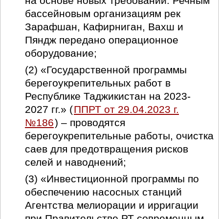
на основе новых требований. Речным
бассейновым организациям рек
Зарафшан, Кафирниган, Вахш и
Пяндж передано операционное
оборудование;
(2) «Государственной программы
берегоукрепительных работ в
Республике Таджикистан на 2023-
2027 гг.» (
ППРТ от 29.04.2023 г.
№186
) – проводятся
берегоукрепительные работы, очистка
саев для предотвращения рисков
селей и наводнений;
(3) «Инвестиционной программы по
обеспечению насосных станций
Агентства мелиорации и ирригации
при Правительстве РТ современным