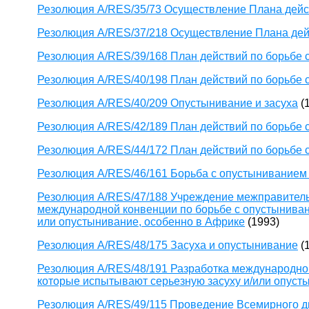
Резолюция A/RES/35/73 Осуществление Плана дейс
Резолюция A/RES/37/218 Осуществление Плана дей
Резолюция A/RES/39/168 План действий по борьбе 
Резолюция A/RES/40/198 План действий по борьбе 
Резолюция A/RES/40/209 Опустынивание и засуха
(
Резолюция A/RES/42/189 План действий по борьбе 
Резолюция A/RES/44/172 План действий по борьбе 
Резолюция A/RES/46/161 Борьба с опустыниванием 
Резолюция A/RES/47/188 Учреждение межправительс
международной конвенции по борьбе с опустынивани
или опустынивание, особенно в Африке
(1993)
Резолюция A/RES/48/175 Засуха и опустынивание
(
Резолюция A/RES/48/191 Разработка международной
которые испытывают серьезную засуху и/или опуст
Резолюция A/RES/49/115 Проведение Всемирного д