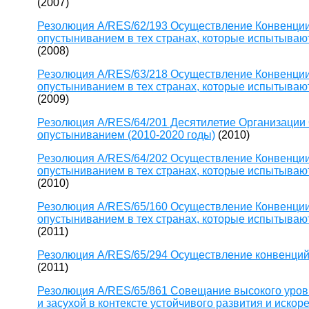
(2007)
Резолюция A/RES/62/193 Осуществление Конвенции
опустыниванием в тех странах, которые испытывают
(2008)
Резолюция A/RES/63/218 Осуществление Конвенции
опустыниванием в тех странах, которые испытывают
(2009)
Резолюция A/RES/64/201 Десятилетие Организации
опустыниванием (2010-2020 годы)
(2010)
Резолюция A/RES/64/202 Осуществление Конвенции
опустыниванием в тех странах, которые испытывают
(2010)
Резолюция A/RES/65/160 Осуществление Конвенции
опустыниванием в тех странах, которые испытывают
(2011)
Резолюция A/RES/65/294 Осуществление конвенци
(2011)
Резолюция A/RES/65/861 Совещание высокого уровн
и засухой в контексте устойчивого развития и иско