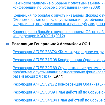
Пекинское заявление о борьбе с опустыниванием и
конференции по борьбе с опустыниванием (2008)
Конвенция по борьбе с опустыниванием: Доклад о 
"Экономическая оценка опустынивания, устойчивог
засушливых, полузасушливых и сухих субгумидных 
Конвенция по борьбе с опустыниванием: Обзор раб
конференции КБОООН (2012)
Резолюции Генеральной Ассамблеи ООН
Резолюция A/RES/3337/XXIX Международное сотруд
Резолюция A/RES/31/108 Конференция Организаци
Резолюция A/RES/32/169 Осуществление рекоменд
проблемам опустынивания относительно финансово
развивающихся стран
(1977)
Резолюция A/RES/32/172 Конференция Организаци
Резолюция A/RES/33/89 План действий по борьбе с
Резолюция A/RES/34/184 План действий по борьбе 