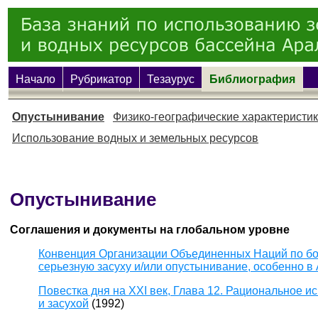
Начало
Рубрикатор
Тезаурус
Библиография
Опустынивание
Физико-географические характеристи
Использование водных и земельных ресурсов
Опустынивание
Соглашения и документы на глобальном уровне
Конвенция Организации Объединенных Наций по бор
серьезную засуху и/или опустынивание, особенно в
Повестка дня на XXI век, Глава 12. Рациональное 
и засухой
(1992)