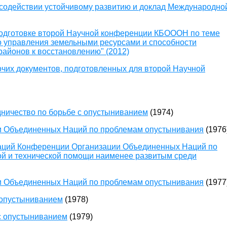
 содействии устойчивому развитию и доклад Международно
подготовке второй Научной конференции КБОООН по теме
о управления земельными ресурсами и способности
районов к восстановлению" (2012)
очих документов, подготовленных для второй Научной
ничество по борьбе с опустыниванием
(1974)
и Объединенных Наций по проблемам опустынивания
(1976
аций Конференции Организации Объединенных Наций по
й и технической помощи наименее развитым среди
и Объединенных Наций по проблемам опустынивания
(1977
 опустыниванием
(1978)
с опустыниванием
(1979)