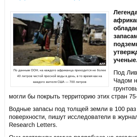
Легенд
африка
облада
запаса
подзем
утверж
ученые
По данным ООН, на каждого африканца приходится не более
Под Лив
40 литров чистой пресной воды в день, в то время как на
Чадом 
каждого жителя США — 700 литров
грунтов
могли бы покрыть территорию этих стран 7
Водные запасы под толщей земли в 100 раз
поверхности, пишут исследователи в журнал
Research Letters.