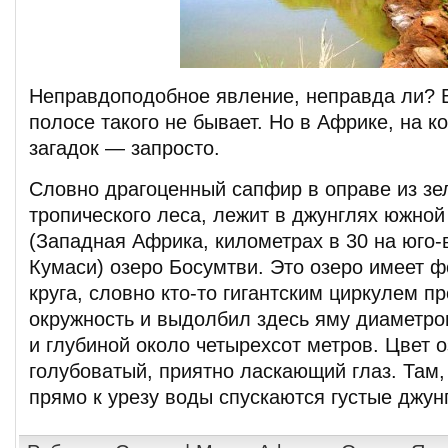
Неправдоподобное явление, неправда ли? 
полосе такого не бывает. Но в Африке, на к
загадок — запросто.
Словно драгоценный сапфир в оправе из зе
тропического леса, лежит в джунглях южной
(Западная Африка, километрах в 30 на юго-
Кумаси) озеро Босумтви. Это озеро имеет 
круга, словно кто-то гигантским циркулем п
окружность и выдолбил здесь яму диаметро
и глубиной около четырехсот метров. Цвет 
голубоватый, приятно ласкающий глаз. Там, 
прямо к урезу воды спускаются густые джун