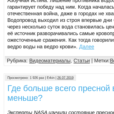
Азбучная истина: лишение противника водо
гарантирует победу над ним. Когда началас
отечественная война, даже в городах не хв
Водопровод выходил из строя впервые дни 
через несколько суток вода становилась це
её источник разворачивались самые кровоп
ожесточенные сражения. Как тогда говорил
ведро воды на ведро крови».
Далее
Рубрика:
Видеоматериалы
,
Статьи
| Метки:
В
Просмотрено: 1 926 раз | Erkin |
26.07.2019
Где больше всего пресной 
меньше?
Эксперты NASA изучили состояние преснов