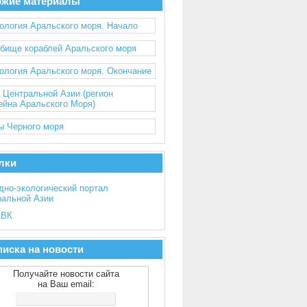
ожие материалы
ология Аральского моря. Начало
бище кораблей Аральского моря
ология Аральского моря. Окончание
 Центральной Азии (регион
ейна Аральского Моря)
ы Черного моря
лки
дно-экологический портал
ральной Азии
ВК
иска на новости
Получайте новости сайта
на Ваш email: