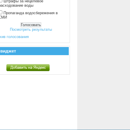
Штрафы за нецелевое
расходование воды
Пропаганда водосбережения в
СМИ
Посмотреть результаты
хив голосования
 виджет