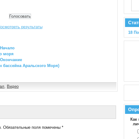
Стат
осмотреть результаты
18 П
 Начало
о моря
 Окончание
н бассейна Аральского Моря)
ал
,
Видео
Опр
Как 
ли
.
Обязательные поля помечены
*