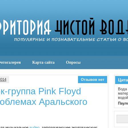
отогалерея
Карта сайта
Опросы
2014
Отзывов нет
Цита
-группа Pink Floyd
Вода 
матер
водой
роблемах Аральского
Паул
ла музыкальное
видео
, затрагивающее экологическую