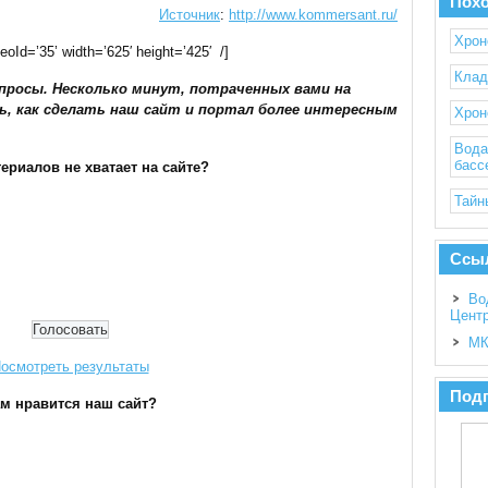
Пох
Источник
:
http://www.kommersant.ru/
Хрон
eoId=’35’ width=’625′ height=’425′ /]
Клад
просы. Несколько минут, потраченных вами на
ь, как сделать наш сайт и портал более интересным
Хрон
Вода
басс
ериалов не хватает на сайте?
Тайн
Ссы
Во
Цент
МК
осмотреть результаты
Подп
м нравится наш сайт?