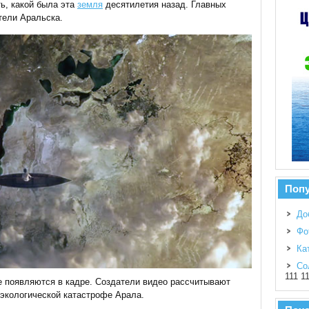
ть, какой была эта
земля
десятилетия назад. Главных
тели Аральска.
Поп
До
Фо
Ка
Со
111 1
же появляются в кадре. Создатели видео рассчитывают
экологической катастрофе Арала.