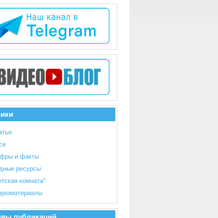
рики
атьи
се
фры и факты
дные ресурсы
етская комната"
деоматериалы
ивы публикаций