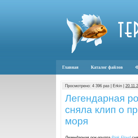
Главная
Каталог файлов
Ф
Просмотрено: 4 396 раз | Erkin |
20.11.
Легендарная рок
сняла клип о п
моря
Легендарная рок-группа
Pink Floyd
сня