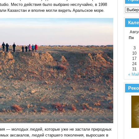
tudio. Место действия было выбрано неслучайно, в 1998
ли Казахстан и вполне могли видеть Аральское море.
Кале
Авгу
Пн
3
10
17
24
31
« Ма
Реко
ния — молодых людей, которые уже не застали природных
аемых аксакалов, людей старшего поколения, выросших в