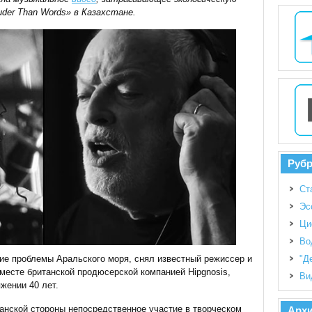
uder Than Words» в Казахстане.
Руб
Ст
Эс
Ци
Во
ие проблемы Аральского моря, снял известный режиссер и
"Д
месте британской продюсерской компанией Hipgnosis,
Ви
яжении 40 лет.
танской стороны непосредственное участие в творческом
Арх