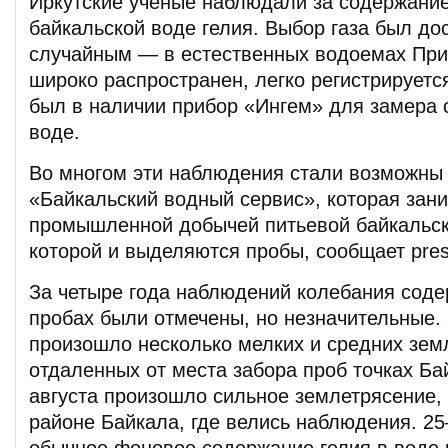
Иркутские ученые наблюдали за содержание
байкальской воде гелия. Выбор газа был до
случайным — в естественных водоемах Приб
широко распространен, легко регистрируется
был в наличии прибор «Ингем» для замера 
воде.
Во многом эти наблюдения стали возможны
«Байкальский водный сервис», которая зан
промышленной добычей питьевой байкальск
которой и выделяются пробы, сообщает press
За четыре года наблюдений колебания соде
пробах были отмечены, но незначительные. 
произошло несколько мелких и средних земл
отдаленных от места забора проб точках Ба
августа произошло сильное землетрясение, 
районе Байкала, где велись наблюдения. 2
обычное фоновое содержание гелия в воде 