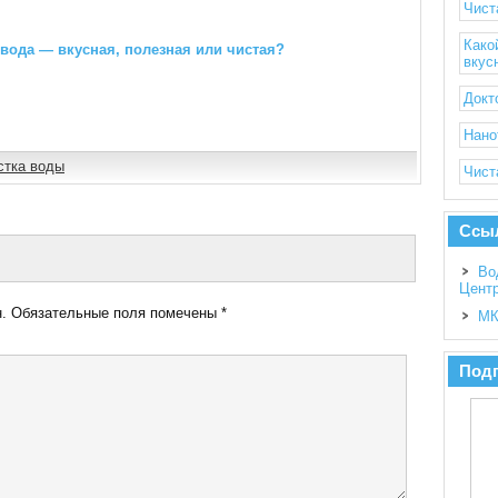
Чист
Како
вода — вкусная, полезная или чистая?
вкус
Докт
Нано
стка воды
Чист
Ссы
Во
Цент
.
Обязательные поля помечены
*
МК
Подп