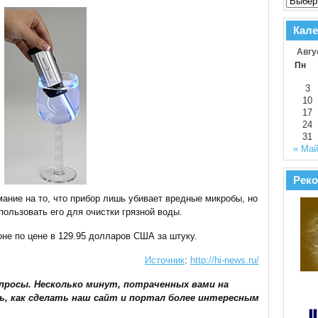
Кале
Авгу
Пн
3
10
17
24
31
« Ма
Реко
ание на то, что прибор лишь убивает вредные микробы, но
пользовать его для очистки грязной воды.
оне по цене в 129.95 долларов США за штуку.
Источник
:
http://hi-news.ru/
просы. Несколько минут, потраченных вами на
ь, как сделать наш сайт и портал более интересным