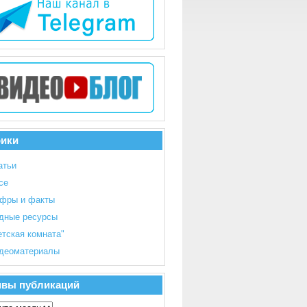
рики
атьи
се
фры и факты
дные ресурсы
етская комната"
деоматериалы
ивы публикаций