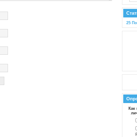
Стат
25 П
Опр
Как 
ли