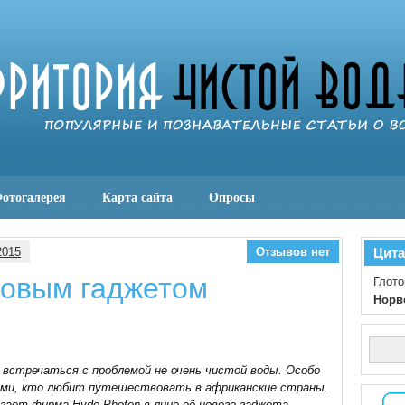
отогалерея
Карта сайта
Опросы
2015
Отзывов нет
Цита
новым гаджетом
Глото
Норв
ь встречаться с проблемой не очень чистой воды. Особо
еми, кто любит путешествовать в африканские страны.
гает фирма Hydo-Photon в лице её нового гаджета —