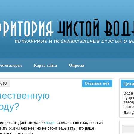
отогалерея
Карта сайта
Опросы
2010
Отзывов нет
Цита
чественную
Вода 
сущес
тверд
оду?
свете
Дао 
здоровья. Давным-давно
вода
вошла в наш ежедневный
ить жизни без нее, но не стоит забывать, что наше
то именно мы пьем.