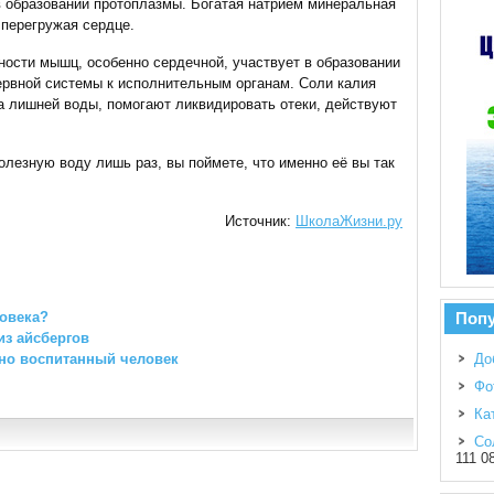
в образовании протоплазмы. Богатая натрием минеральная
 перегружая сердце.
ности мышц, особенно сердечной, участвует в образовании
ервной системы к исполнительным органам. Соли калия
а лишней воды, помогают ликвидировать отеки, действуют
олезную воду лишь раз, вы поймете, что именно её вы так
Источник:
ШколаЖизни.ру
ловека?
Поп
з айсбергов
нно воспитанный человек
До
Фо
Ка
Со
111 0