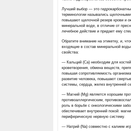
Лучший выбор — это гидрокарбонатны
терминологии назывались щелочными. 
повышают щелочной резерв крови и о
минеральной воде, в отличие от прес
лечебное действие и придает ему сп
Обратите внимание на этикетку, и, чт
входящие в состав минеральной воды,
свойства:
— Кальций (Са) необходим для костей,
кроветворения, обмена веществ, преп
повышая сопротивляемость организма 
развитие человека, повышают свертыв
системы, сердца, желез внутренней с
— Магний (Мg) является хорошим про
противоаллергическим, противовоспа
роль в борьбе с онкологическими заб
обеспечивает внутренний покой: магни
периферическую нервную систему.
— Натрий (Nа) совместно с калием иг