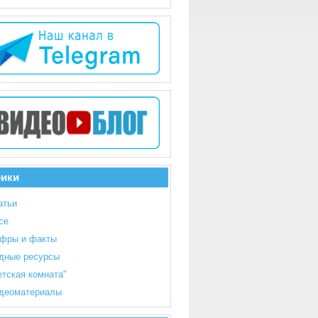
рики
атьи
се
фры и факты
дные ресурсы
етская комната"
деоматериалы