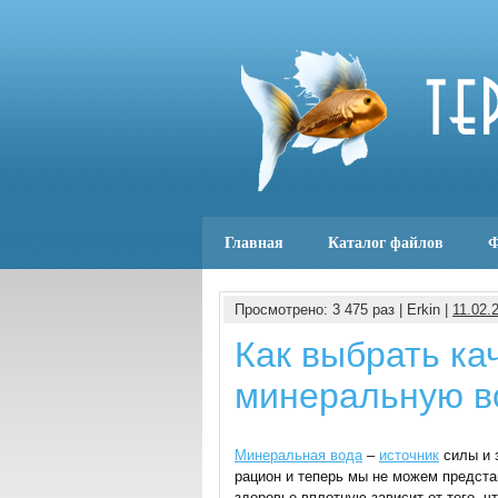
Главная
Каталог файлов
Ф
Просмотрено: 3 475 раз | Erkin |
11.02.
Как выбрать ка
минеральную в
Минеральная вода
–
источник
силы и 
рацион и теперь мы не можем представ
здоровье вплотную зависит от того, ч