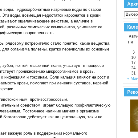
Арх
е воды. Гидрокарбонатные натриевые воды по старой
Эти воды, возмещая недостаток карбонатов в крови,
казывают ощелачивающее действие, а наличие в
Кале
ной, различных химических компонентов, усиливает ее
ецифическую направленность.
Авгу
Пн
обы рядовому потребителю стало понятно, какие вещества,
 для организма полезны, кратко перечислим их основные
3
10
17
 зубов, ногтей, мышечной ткани, участвует в процессе
24
ятствует проникновению микроорганизмов в кровь,
31
к инфекциям и токсинам. Соли кальция влияют на рост и
« Ма
аемость крови, помогают при лечении суставов, нервной
екреции.
Реко
тивотоксичным, противострессовым,
лительным средством, играет большую профилактическую
олеваниями. Постоянное наличие магния в организме
й благотворно действует как на центральную, так и на
рает важную роль в поддержании нормального