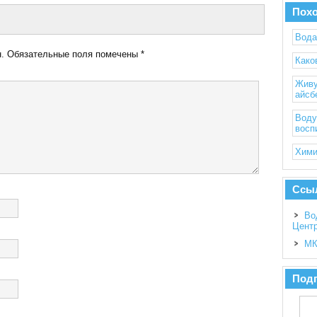
Пох
Вода
.
Обязательные поля помечены
*
Како
Живу
айсб
Воду
восп
Хими
Ссы
Во
Цент
МК
Подп