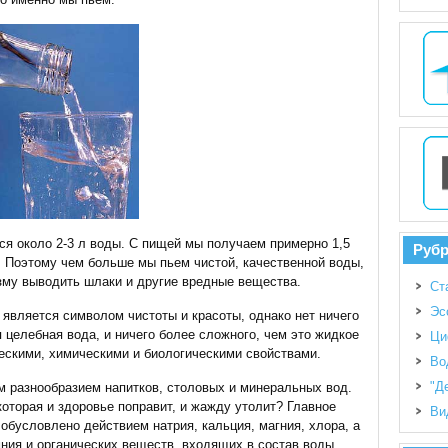
я около 2-3 л воды. С пищей мы получаем примерно 1,5
Руб
м. Поэтому чем больше мы пьем чистой, качественной воды,
зму выводить шлаки и другие вредные вещества.
Ст
Эс
 является символом чистоты и красоты, однако нет ничего
я целебная вода, и ничего более сложного, чем это жидкое
Ци
ескими, химическими и биологическими свойствами.
Во
"Д
 разнообразием напитков, столовых и минеральных вод.
 которая и здоровье поправит, и жажду утолит? Главное
Ви
словлено действием натрия, кальция, магния, хлора, а
мния и органических веществ, входящих в состав воды.