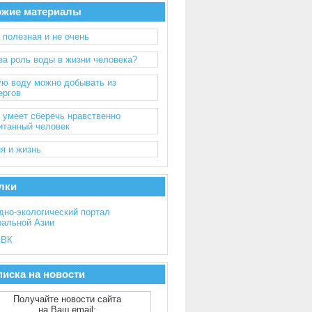
ожие материалы
 полезная и не очень
ва роль воды в жизни человека?
ю воду можно добывать из
ергов
 умеет сберечь нравственно
итанный человек
я и жизнь
лки
дно-экологический портал
ральной Азии
ВК
иска на новости
Получайте новости сайта
на Ваш email: