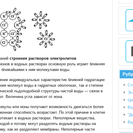
ваний
строения растворов электролитов
 ионов в водных растворах основную роль играет ближняя
с ближайшими к ним молекулами воды.
Руб
ение индивидуальных характеристик ближней гидратации
Ст
ния молекул воды в гидратных оболочках, так и степени
ической льдоподобной структуры чистой воды — связи в
Эс
л. Величина угла зависит от иона.
Ци
лекулы или ионы получают возможность двигаться более
Во
ционная способность возрастает. По этой причине в клетке
"Д
отекает в водных растворах. Неполярные вещества,
Ви
одой и потому могут разделять водные растворы на
ому, как их разделяют мембраны. Неполярные части