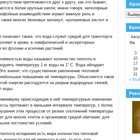
рисутствии притягиваются друг к другу, как это бывает,
Арх
аются в более крупные капли; иначе говоря, неполярные
рофобные взаимодействия играют важную роль в
 также многих белковых молекул, нуклеиновых кислот и
Кале
 означают также, что вода служит средой для транспорта
Авгу
олняет в крови, в лимфатической и экскреторных
Пн
и во флоэме и ксилеме растений.
3
10
лоёмкостью воды называют количество теплоты в
17
однять температуру 1 кг воды на 1° C. Вода обладает
24
Это значит, что существенное увеличение тепловой
31
 небольшое повышение её температуры. Объясняется такое
« Ма
этой энергии расходуется на разрыв водородных связей,
л воды.
Реко
 минимуму происходящие в ней температурные изменения.
ессы протекают в меньшем интервале температур, с более
рушения этих процессов от резких отклонений температуры
ит для многих клеток и организмов средой обитания, для
льное постоянство условий.
теплота испарения есть мера количества тепловой
ь жидкости для её перехода в пар, то есть для