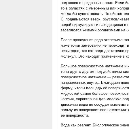
под конец в придонных слоях. Если б
то в областях с умеренным или холо
могла бы существовать. То обстоятель
С, поднимаются вверх, обусловливае
водой циркулируют и находящиеся в 
заселяются живыми организмами на б
После проведения ряда экспериментов
ниже точки замерзания не переходит 
невыгодно, так как вода достаточно 
молекул. Это находит применение в к
Большое поверхностное натяжение и к
тела друг с другом под действием си
поверхностное натяжение — результа
направленных внутрь. Благодаря пов
форму, чтобы площадь её поверхност
жидкостей самое большое поверхностно
когезия, характерная для молекул вод
движении воды по сосудам ксилемы в
пользу из поверхностного натяжения: 
её поверхности.
Вода как реагент. Биологическое знач