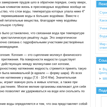
ы замерзание прудов шло в обратном порядке, снизу вверх,
Пох
дным климатом жизнь в пресноводных водоёмах вообще не
ство, что слои воды, температура которых упала ниже 4°
Стро
т перемешивание воды в больших водоёмах. Вместе с
ней питательные вещества, благодаря чему водоёмы
Како
ольшую глубину.
Учен
 было установлено, что связанная вода при температуре
Вода
в кристаллическую решётку льда. Это энергетически
прочно связана с гидрофильными участками растворённых
Мир 
риомедицине.
ответ
огезия. Когезия — это сцепление молекул физического
л притяжения. На поверхности жидкости существует
Ссы
т действующих между молекулами сил когезии,
ерхностному натяжению жидкость стремится принять такую
Во
Цент
и была минимальной (в идеале — форму шара). Из всех
е натяжение у воды (7,6 · 10-4 Н/м). Значительная
МК
ы, играет важную роль в живых клетках, а также при
 растениях. Многие мелкие организмы извлекают для себя
Подп
оно позволяет им удерживаться на воде или скользить по
ение воды определяется и тем, что она представляет собой