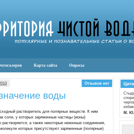
отогалерея
Карта сайта
Опросы
2010
Отзывов нет
Цита
значение воды
Стыди
спори
черпа
избав
сходный растворитель для полярных веществ. К ним
М. Ю
ак соли, у которых заряженные частицы (ионы)
о растворяется, а также некоторые неионные соединения,
 молекуле которых присутствуют заряженные (полярные)