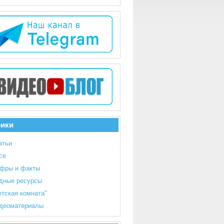
рики
атьи
се
фры и факты
дные ресурсы
етская комната"
деоматериалы