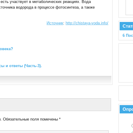
 есть участвует в метаболических реакциях. Вода
сточника водорода в процессе фотосинтеза, а также
Источник
:
http://chistaya-voda.info/
Стат
6 По
ловека?
 и ответы (Часть-3).
Опр
.
Обязательные поля помечены
*