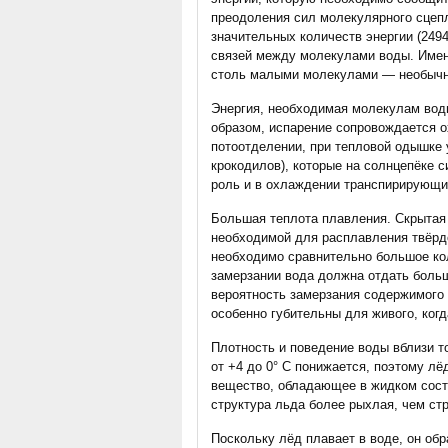
преодоления сил молекулярного сцеп
значительных количеств энергии (249
связей между молекулами воды. Имен
столь малыми молекулами — необычн
Энергия, необходимая молекулам воды
образом, испарение сопровождается о
потоотделении, при тепловой одышке 
крокодилов), которые на солнцепёке с
роль и в охлаждении транспирирующи
Большая теплота плавления. Скрытая 
необходимой для расплавления твёрдо
необходимо сравнительно большое кол
замерзании вода должна отдать больш
вероятность замерзания содержимого
особенно губительны для живого, когд
Плотность и поведение воды вблизи т
от +4 до 0° С понижается, поэтому лё
вещество, обладающее в жидком состо
структура льда более рыхлая, чем ст
Поскольку лёд плавает в воде, он обр