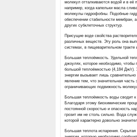
молекул отталкиваются водой и в её п
например, когда капельки масла слив
молекулы гидрофобны. Подобные гид
обеспечении стабильности мембран, а
других субклеточных структур.
Присущие воде свойства растворителя
различных веществ. Эту роль она вып
системах, в пищеварительном тракте 
Большая теплоёмкость. Удельной теп
джоулях, которое необходимо, чтобы п
большой теплоёмкостью (4,184 Дж/г). 
энергии вызывает лишь сравнительно
явление тем, что значительная часть 
ограничивающих подвижность молеку
Большая теплоёмкость воды сводит к
Благодаря этому биохимические проц
постоянной скоростью и опасность на
грозит им не столь сильно. Вода служ
которой характерно довольно значите
Большая теплота испарения. Скрытая 
энергии, которую необходимо сообщит