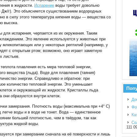
ления в жидкости.
Испарение
воды требует довольно
4 Дж/г). Это объясняется существованием водородных
но в силу этого температура кипения воды — вещества со
о высока.
 для испарения, черпается из их окружения. Таким
хлаждением. Это явление используется у животных при
у млекопитающих или у некоторых рептилий (например, у
идят с открытым ртом; возможно, оно играет заметную
х листьев.
теплота плавления есть мера тепловой энергии,
го вещества (льда). Воде для плавления (таяния)
ичество энергии. Справедливо и обратное: при
ое количество тепловой энергии. Это уменьшает
Поп
 клеток и окружающей их жидкости. Кристаллы льда
а они образуются внутри клеток.
До
очки замерзания. Плотность воды (максимальна при +4° С)
Фо
д легче воды и в воде не тонет. Вода — единственное
Ка
янии большей плотностью, чем в твёрдом, так как
Со
руктура жидкой воды.
111 0
азуется при замерзании сначала на её поверхности и лишь