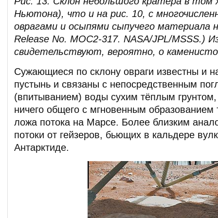
Рис. 13. Склон небольшого кратера в том 
Ньютона), что и на рис. 10, с многочисл
оврагами и осыпями сыпучего материала 
Release No. MOC2-317. NASA/JPL/MSSS.) И
cвидетельствуют, вероятно, о каменисто
Сужающиеся по склону овраги известны и н
пустынь и связаны с непосредственным по
(впитыванием) воды сухим тёплым грунтом, 
ничего общего с мгновенным образованием 
ложа потока на Марсе. Более близким анало
потоки от гейзеров, бьющих в кальдере вул
Антарктиде.