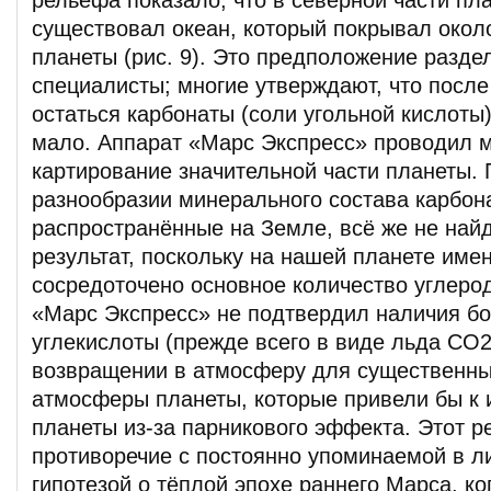
рельефа показало, что в северной части пл
существовал океан, который покрывал окол
планеты (рис. 9). Это предположение разде
специалисты; многие утверждают, что посл
остаться карбонаты (соли угольной кислоты
мало. Аппарат «Марс Экспресс» проводил 
картирование значительной части планеты.
разнообразии минерального состава карбон
распространённые на Земле, всё же не най
результат, поскольку на нашей планете име
сосредоточено основное количество углерод
«Марс Экспресс» не подтвердил наличия б
углекислоты (прежде всего в виде льда CO2
возвращении в атмосферу для существенн
атмосферы планеты, которые привели бы к
планеты из-за парникового эффекта. Этот ре
противоречие с постоянно упоминаемой в л
гипотезой о тёплой эпохе раннего Марса, к