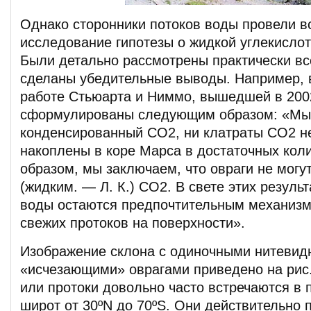
Однако сторонники потоков воды провели в
исследование гипотезы о жидкой углекислот
Были детально рассмотрены практически вс
сделаны убедительные выводы. Например, 
работе Стьюарта и Ниммо, вышедшей в 2002
сформулированы следующим образом: «Мы 
конденсированный CO2, ни клатраты CO2 не
накоплены в коре Марса в достаточных кол
образом, мы заключаем, что овраги не могу
(жидким. — Л. К.) CO2. В свете этих резуль
воды остаются предпочтительным механиз
свежих протоков на поверхности».
Изображение склона с одиночными нитеви
«исчезающими» оврагами приведено на рис. 
или протоки довольно часто встречаются в 
широт от 30ºN до 70ºS. Они действительно 