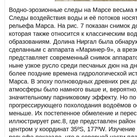
Водно-эрозионные следы на Марсе весьма 
Следы воздействия воды и её потоков нося
рельефа Марса. На рис. 7 показан снимок д
которая также относится к классическим во
образованиям. Долина Ниргал была обнару
сделанным с аппарата «Маринер-9», а врезк
представляет современный снимок аппарат
ныне узкое русло среди песчаных дюн на д
более поздние времена гидрологической ис
Марса. В эпоху полноводных древних рек д
атмосферы было намного выше и, вероятно,
значительному парниковому эффекту. Но по
прогрессирующего похолодания водоёмов о
меньше. Их постепенное обмеление и пере
иллюстрирует рис.8, где представлен район
центром у координат 35ºS, 177ºW. Изучение