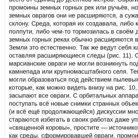
промоины земных горных рек или ручьёв, но
земных оврагов они не расширяются, а сужа
склону. Среда, которая их создавала, либо 
полпути, либо чем-то тормозилась в своём 
земных горных реках обычно расширяются в
Земли это естественно. Так же ведут себя к
оставляя расширяющиеся следы (рис. 11).
марсианские овраги не могли возникнуть по
камнепада или крупномасштабного селя. Те
могли образоваться под действием пылевых
которые, как можно видеть внизу на рис. 10
засыпают все овраги. С орбитальных аппар
поступать всё новые снимки странных объек
(и всё ещё продолжающейся) дискуссии мно
стараются избегать в своих работах даже у
«священной коровы», простите — источнико
как среды, сформировавшей овраги, промои