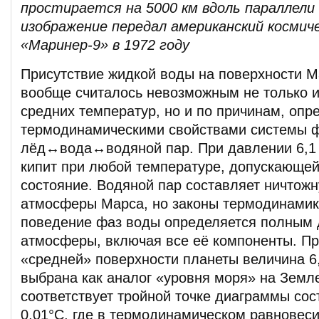
простирается на 5000 км вдоль параллели 
изображение передал американский космич
«Маринер-9» в 1972 году
Присутствие жидкой воды на поверхности М
вообще считалось невозможным не только и
средних температур, но и по причинам, оп
термодинамическими свойствами системы 
лёд↔вода↔водяной пар. При давлении 6,1 
кипит при любой температуре, допускающей
состояние. Водяной пар составляет ничтож
атмосферы Марса, но законы термодинамики
поведение фаз воды определяется полным
атмосферы, включая все её компоненты. П
«средней» поверхности планеты величина 6
выбрана как аналог «уровня моря» на Земл
соответствует тройной точке диаграммы сос
0,01°С, где в термодинамическом равновес