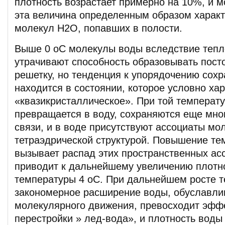
плотность возрастает примерно на 10%, и м
эта величина определенным образом характ
молекул Н2О, попавших в полости.
Выше 0 оС молекулы воды вследствие тепл
утрачивают способность образовывать пост
решетку, но тенденция к упорядочению сохр
находится в состоянии, которое условно ха
«квазикристаллическое». При той температу
превращается в воду, сохраняются еще мн
связи, и в воде присутствуют ассоциаты мо
тетраэдрической структурой. Повышение те
вызывает распад этих пространственных асс
приводит к дальнейшему увеличению плотн
температуры 4 оС. При дальнейшем росте 
закономерное расширение воды, обуславл
молекулярного движения, превосходит эффе
перестройки » лед-вода», и плотность воды