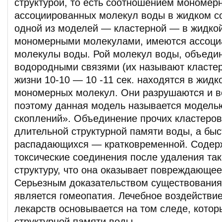
структурой, то есть соотношением мономер
ассоциированных молекул воды в жидком со
одной из моделей — кластерной — в жидкой
мономерными молекулами, имеются ассоци
молекулы воды. Рой молекул воды, объеди
водородными связями (их называют класте
жизни 10-10 — 10 -11 сек. находятся в жидк
мономерных молекул. Они разрушаются и в
поэтому данная модель называется модел
скоплений». Объединение прочих кластеров
длительной структурной памяти воды, а быс
распадающихся — кратковременной. Содер
токсические соединения после удаления та
структуру, что она оказывает повреждающее
Серьезным доказательством существования
является гомеопатия. Лечебное воздействи
лекарств основывается на том следе, котор
структурной памяти воды.