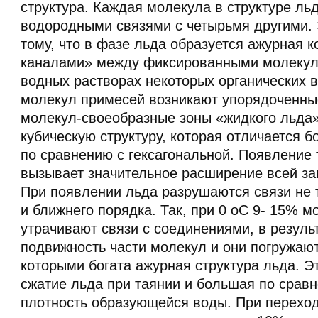
структура. Каждая молекула в структуре ль
водородными связями с четырьмя другими. 
тому, что в фазе льда образуется ажурная к
каналами» между фиксированными молекул
водных растворах некоторых органических 
молекул примесей возникают упорядоченны
молекул-своеобразные зоны «жидкого льда
кубическую структуру, которая отличается 
по сравнению с гексагональной. Появление 
вызывает значительное расширение всей з
При появлении льда разрушаются связи не т
и ближнего порядка. Так, при 0 оС 9- 15% 
утрачивают связи с соединениями, в резуль
подвижность части молекул и они погружают
которыми богата ажурная структура льда. Э
сжатие льда при таянии и большая по срав
плотность образующейся воды. При переход