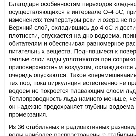
Благодаря особенностям переходов «лед-в
осуществляющихся в интервале О-4 оС, пр
изменениях температуры реки и озера не п
Верхний слой, охладившись до 4 оС и дост
плотности, опускается на дно водоема, при
обитателям и обеспечивая равномерное ра
питательных веществ. Поднявшиеся к повер
теплые слои воды уплотняются при соприко
приповерхностным воздухом, охлаждаются д
очередь опускаются. Такое «перемешивание
тех пор, пока циркуляция естественно не п
водоем не покроется плавающим слоем льд
Теплопроводность льда намного меньше, че
он надежно предохраняет глубины водоема 
промерзания.
Из 36 стабильных и радиоактивных разнови
воды наиболее распространены 9 стабильн