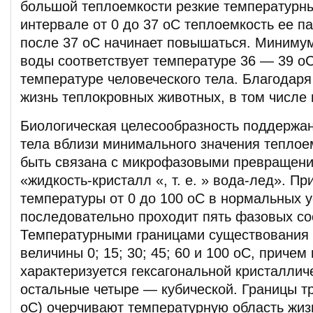
большой теплоемкости резкие температурны
интервале от 0 до 37 оС теплоемкость ее па
после 37 оС начинает повышаться. Миниму
воды соответствует температуре 36 — 39 
температуре человеческого тела. Благодар
жизнь теплокровных животных, в том числе 
Биологическая целесообразность поддержа
тела вблизи минимального значения теплое
быть связана с микрофазовыми превращени
«жидкость-кристалл «, т. е. » вода-лед». П
температуры от 0 до 100 оС в нормальных 
последовательно проходит пять фазовых со
Температурными границами существования 
величины 0; 15; 30; 45; 60 и 100 оС, причем
характеризуется гексагональной кристалличе
остальные четыре — кубической. Границы т
оС) очерчивают температурную область жиз