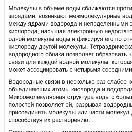
Молекулы в объеме воды сближаются прот
зарядами, возникают межмолекулярные во
между ядрами водорода и неподеленными 
кислорода, насыщая электронную недостат
одной молекулы воды и фиксируя его по от
кислороду другой молекулы. Тетраэдрическ
водородного облака позволяет образовать 
связи для каждой водной молекулы, котора
может ассоциировать с четырьмя соседними
Водородные связи в несколько раз слабее к
объединяющих атомы кислорода и водород
Микромолекулярная структура воды с боль
полостей позволяет ей, разрывая водородн
присоединять молекулы или части молекул 
способствуя их растворению…
Сравнивая воду — гидрид кислорода с гидр