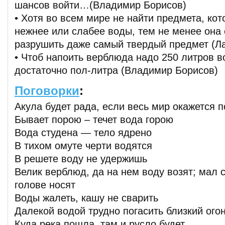
шансов войти…(Владимир Борисов)
• Хотя во всем мире не найти предмета, ко
нежнее или слабее воды, тем не менее она
разрушить даже самый твердый предмет (Л
• Чтоб напоить верблюда надо 250 литров в
достаточно пол-литра (Владимир Борисов)
Поговорки
:
Акула будет рада, если весь мир окажется 
Бывает порою – течет вода горою
Вода студена — тело ядрено
В тихом омуте черти водятся
В решете воду не удержишь
Велик верблюд, да на нем воду возят; мал с
голове носят
Воды жалеть, кашу не сварить
Далекой водой трудно погасить близкий ого
Куда река пошла, там и русло будет