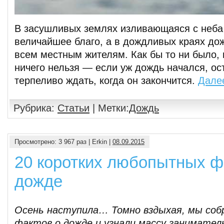
В засушливых землях изливающаяся с неба
величайшее благо, а в дождливых краях до
всем местным жителям. Как бы то ни было, 
ничего нельзя — если уж дождь начался, ос
терпеливо ждать, когда он закончится.
Дале
Рубрика:
Статьи
| Метки:
Дождь
Просмотрено: 3 967 раз | Erkin |
08.09.2015
20 коротких любопытных ф
дожде
Осень наступила… Томно вздыхая, мы соб
фактов о дожде и узнали массу занимател