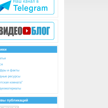
рики
атьи
се
фры и факты
дные ресурсы
етская комната"
деоматериалы
ивы публикаций