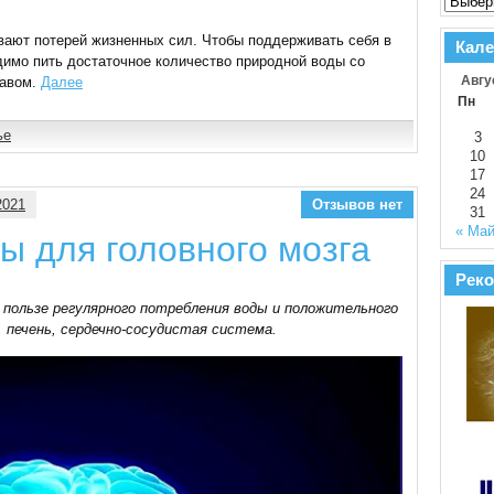
вают потерей жизненных сил. Чтобы поддерживать себя в
Кале
димо пить достаточное количество природной воды со
тавом.
Далее
Авгу
Пн
ье
3
10
17
24
2021
Отзывов нет
31
« Ма
ы для головного мозга
Реко
 пользе регулярного потребления воды и положительного
и, печень, сердечно-сосудистая система.