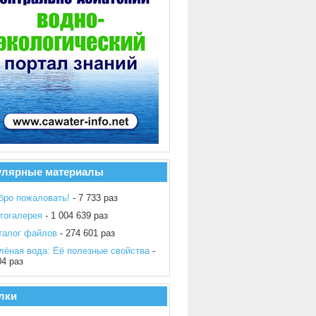
улярные материалы
бро пожаловать!
- 7 733 раз
тогалерея
- 1 004 639 раз
талог файлов
- 274 601 раз
лёная вода: Её полезные свойства
-
04 раз
лки