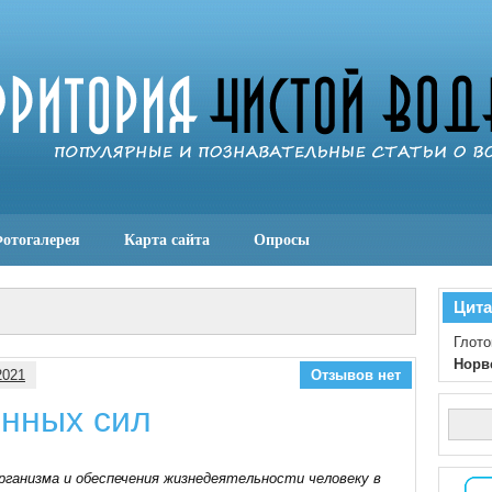
отогалерея
Карта сайта
Опросы
Цита
Глото
Норв
2021
Отзывов нет
енных сил
рганизма и обеспечения жизнедеятельности человеку в