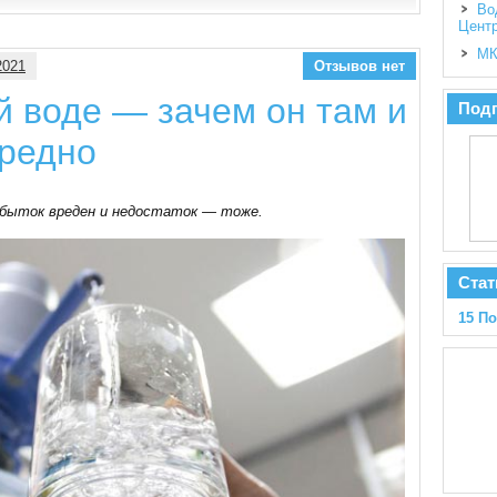
Во
Цент
МК
2021
Отзывов нет
й воде — зачем он там и
Подп
вредно
избыток вреден и недостаток — тоже.
Стат
15 П