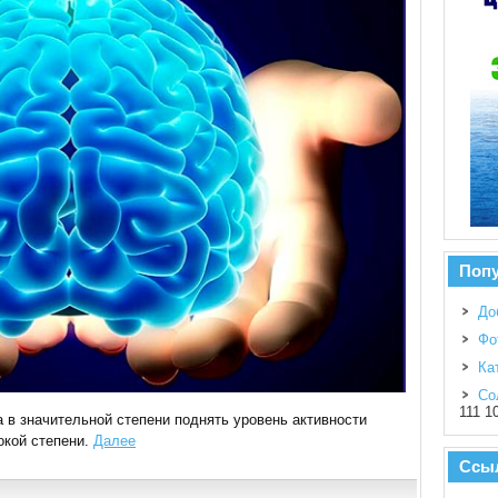
Поп
До
Фо
Ка
Со
111 1
а в значительной степени поднять уровень активности
окой степени.
Далее
Ссы