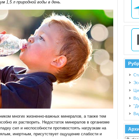
м 1,5 л природной воды в день.
Руб
Ст
Эс
Ци
Во
"Д
Ви
ником многих жизненно-важных минералов, а также тем
собно их растворить. Недостаток минералов в организме
упадку сил и неспособности противостоять нагрузкам на
Арх
вялым, инертным, присутствует ощущение слабости и