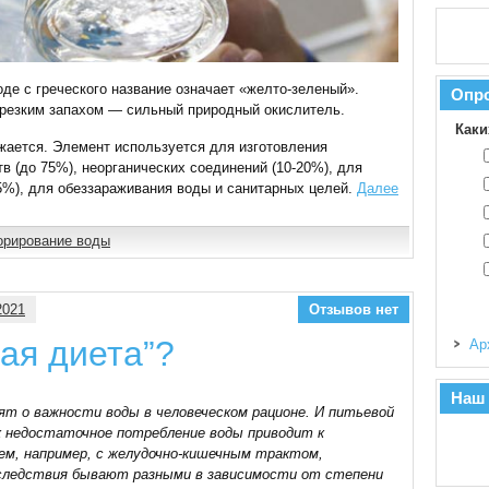
де с греческого название означает «желто-зеленый».
Опр
 резким запахом — сильный природный окислитель.
Каки
жается. Элемент используется для изготовления
 (до 75%), неорганических соединений (10-20%), для
5%), для обеззараживания воды и санитарных целей.
Далее
орирование воды
2021
Отзывов нет
ная диета”?
Ар
Наш
рят о важности воды в человеческом рационе. И питьевой
к недостаточное потребление воды приводит к
ем, например, с желудочно-кишечным трактом,
оследствия бывают разными в зависимости от степени