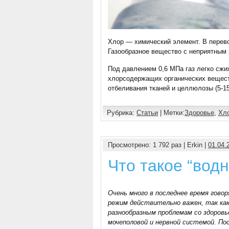
Хлор — химический элемент. В перево
Газообразное вещество с неприятным
Под давлением 0,6 МПа газ легко сжи
хлорсодержащих органических веществ
отбеливания тканей и целлюлозы (5-1
Рубрика:
Статьи
| Метки:
Здоровье
,
Хл
Просмотрено: 1 792 раз | Erkin |
01.04.
Что такое “вод
Очень много в последнее время гово
режим действительно важен, так ка
разнообразным проблемам со здоровь
мочеполовой и нервной системой. П