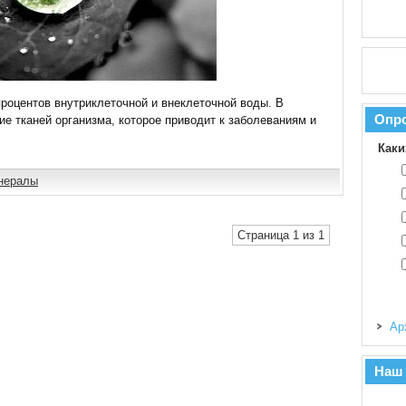
процентов внутриклеточной и внеклеточной воды. В
Опр
ие тканей организма, которое приводит к заболеваниям и
Каки
нералы
Страница 1 из 1
Ар
Наш