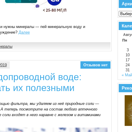
Арх
Кале
сли нужны минералы — пей минеральную воду и
 суждение?
Далее
Авгу
Пн
нералы
3
10
17
2019
Отзывов нет
24
31
допроводной воде:
« Ма
ть их полезными
Реко
мощью фильтра, мы удаляем из неё природные соли —
е. А теперь посмотрите на состав любого аптечного
 соли входят в него наравне с железом и витаминами