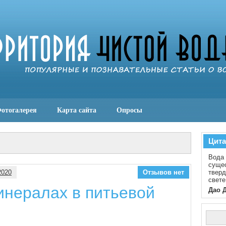
отогалерея
Карта сайта
Опросы
Цита
Вода 
сущес
2020
Отзывов нет
тверд
свете
инералах в питьевой
Дао 