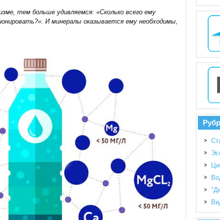
изме, тем больше удивляемся: «Сколько всего ему
ионировать?». И минералы оказывается ему необходимы,
Руб
Ст
Эс
Ци
Во
"Д
Ви