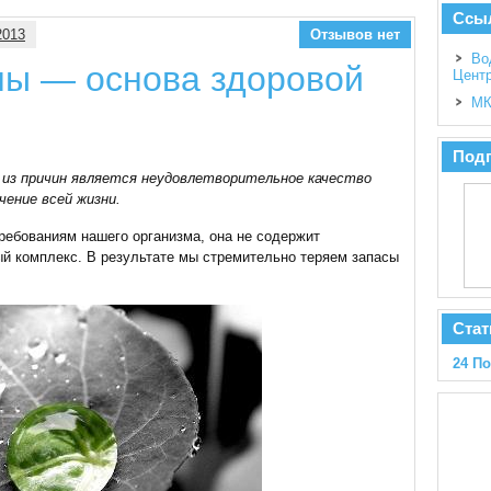
Ссы
2013
Отзывов нет
Во
лы — основа здоровой
Цент
МК
Подп
 из причин является неудовлетворительное качество
ение всей жизни.
требованиям нашего организма, она не содержит
й комплекс. В результате мы стремительно теряем запасы
Стат
24 П