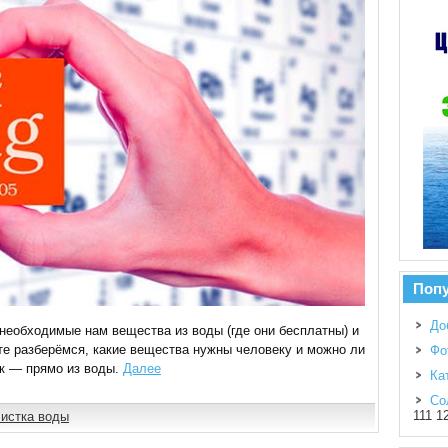
Поп
До
 необходимые нам вещества из воды (где они бесплатны) и
те разберёмся, какие вещества нужны человеку и можно ли
Фо
ок — прямо из воды.
Далее
Ка
Со
111 1
истка воды