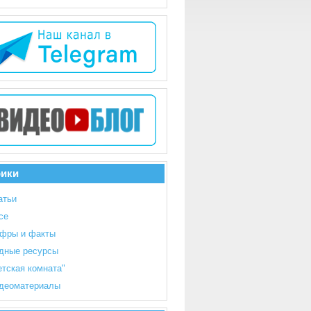
рики
атьи
се
фры и факты
дные ресурсы
етская комната"
деоматериалы