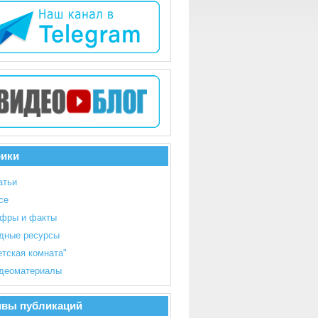
рики
атьи
се
фры и факты
дные ресурсы
етская комната"
деоматериалы
ивы публикаций