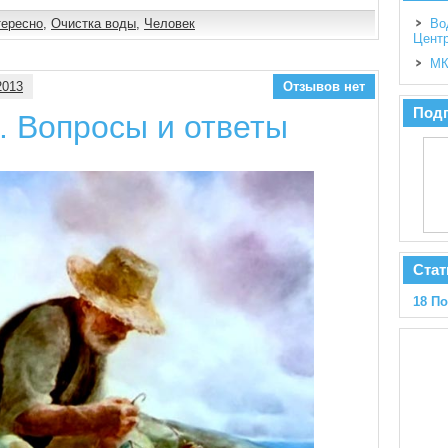
тересно
,
Очистка воды
,
Человек
Во
Цент
МК
2013
Отзывов нет
Подп
. Вопросы и ответы
Стат
18 П