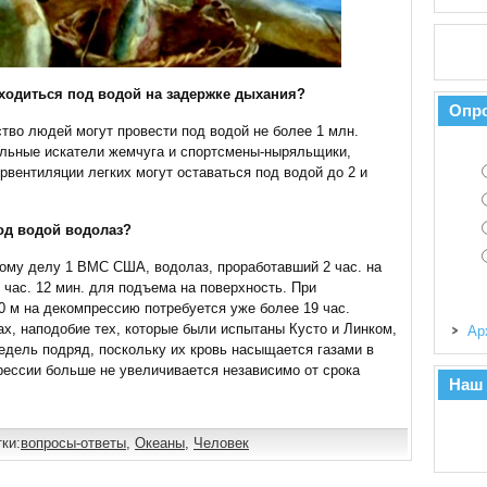
ходиться под водой на задержке дыхания?
Опр
тво людей могут провести под водой не более 1 млн.
льные искатели жемчуга и спортсмены-ныряльщики,
рвентиляции легких могут оставаться под водой до 2 и
од водой водолаз?
ому делу 1 ВМС США, водолаз, проработавший 2 час. на
 час. 12 мин. для подъема на поверхность. При
0 м на декомпрессию потребуется уже более 19 час.
, наподобие тех, которые были испытаны Кусто и Линком,
Ар
недель подряд, поскольку их кровь насыщается газами в
рессии больше не увеличивается независимо от срока
Наш
ки:
вопросы-ответы
,
Океаны
,
Человек