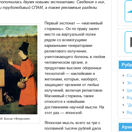
пополнилась двумя новыми экспонатами. Сведения о них,
или трудолюбивый СПАМ, а также рекламные разделы
Первый экспонат — «магниевый
стержень». Он по праву занял
место на виртуальной полке
рядом со всемогущими
карманными генераторами
реликтового излучения,
уничтожающего болезнь в любом
человеческом органе, и
Руб
продуктами высоких оборонных
технологий — наклейками и
Ст
жетонами, которые, наоборот,
Эс
защищают организм от любых
излучений, включая реликтовое.
Ци
Магниевый стержень также
Во
относится к новейшим
"Д
достижениям научной мысли. На
Ви
этот раз — японской.
И. Босха «Фокусник».
Японская мысль всего за три с
Арх
половиной тысячи рублей дала