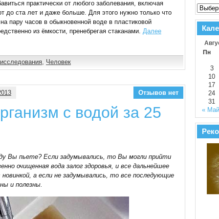
виться практически от любого заболевания, включая
от до ста лет и даже больше. Для этого нужно только что
на пару часов в обыкновенной воде в пластиковой
Кале
редственно из ёмкости, пренебрегая стаканами.
Далее
Авгу
Пн
исследования
,
Человек
3
10
17
2013
Отзывов нет
24
31
рганизм с водой за 25
« Ма
Реко
оду Вы пьете? Если задумывались, то Вы могли прийти
енно очищенная вода залог здоровья, и все дальнейшее
 новинкой, а если не задумывались, то все последующие
ны и полезны.