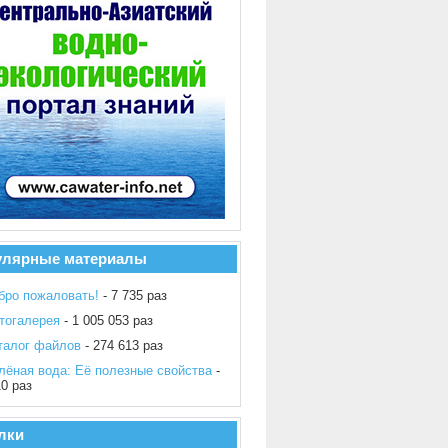
улярные материалы
бро пожаловать!
- 7 735 раз
тогалерея
- 1 005 053 раз
талог файлов
- 274 613 раз
лёная вода: Её полезные свойства
-
10 раз
лки