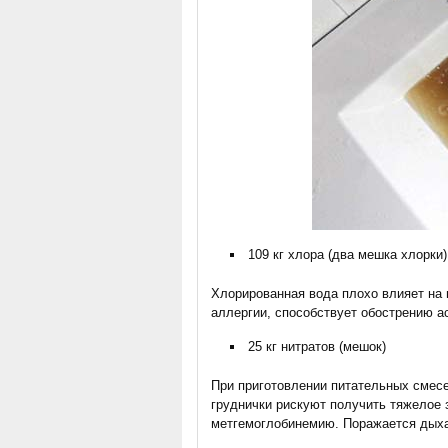
109 кг хлора (два мешка хлорки)
Хлорированная вода плохо влияет на
аллергии, способствует обострению а
25 кг нитратов (мешок)
При приготовлении питательных смесе
груднички рискуют получить тяжелое 
метгемоглобинемию. Поражается дыха