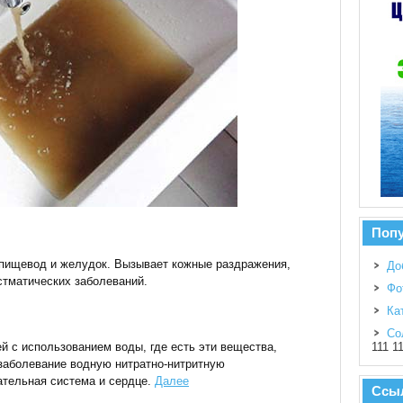
Поп
 пищевод и желудок. Вызывает кожные раздражения,
До
стматических заболеваний.
Фо
Ка
Со
й с использованием воды, где есть эти вещества,
111 1
заболевание водную нитратно-нитритную
тельная система и сердце.
Далее
Ссы