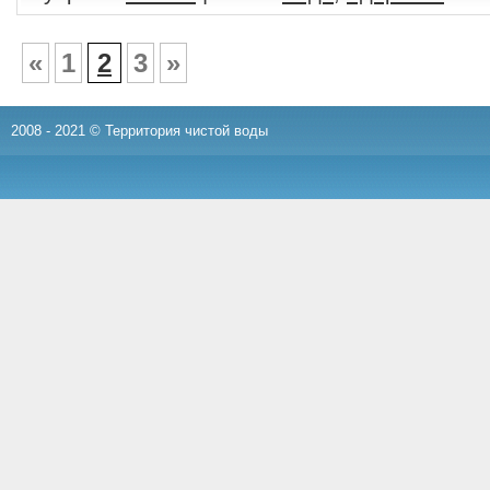
«
1
2
3
»
2008 - 2021 © Территория чистой воды