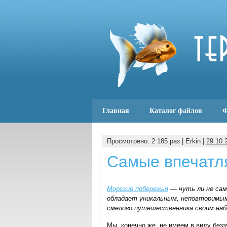
Главная
Каталог файлов
Ф
Просмотрено: 2 185 раз | Erkin |
29.10.
Самые впечатл
Морские побережья
— чуть ли не сам
обладает уникальным, неповторимым
смелого путешественника своим наб
Мы, конечно же, не имеем в виду безз