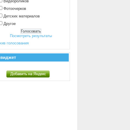
Видеороликов
Фотоочерков
Детских материалов
Другое
Посмотреть результаты
хив голосования
 виджет