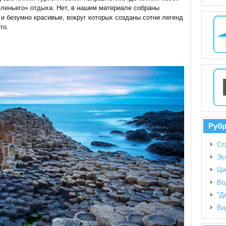
леньего» отдыха. Нет, в нашем материале собраны
и безумно красивые, вокруг которых созданы сотни легенд
то.
Руб
Ст
Эс
Ци
Во
"Д
Ви