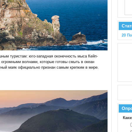
Стат
20 П
шным туристам: юго-западная оконечность мыса Кейп-
 огромными волнами, которые готовы смыть в океан
тный маяк официально признан самым крепким в мире.
Опр
Каки