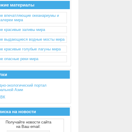
ожие материалы
е впечатляющие океанариумы и
галереи мира
е красивые заливы мира
е выдающиеся водные мосты мира
е красивые голубые лагуны мира
е опасные реки мира
лки
дно-экологический портал
ральной Азии
ВК
иска на новости
Получайте новости сайта
на Ваш email: