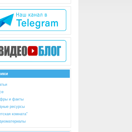
рики
атьи
се
фры и факты
дные ресурсы
етская комната"
деоматериалы