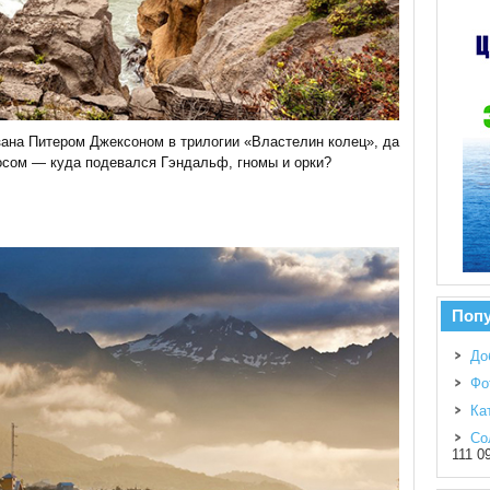
зана Питером Джексоном в трилогии «Властелин колец», да
осом — куда подевался Гэндальф, гномы и орки?
Поп
До
Фо
Ка
Со
111 0