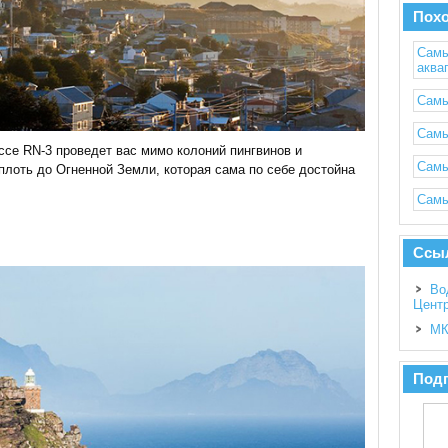
Пох
Самы
аква
Самы
Самы
ассе RN-3 проведет вас мимо колоний пингвинов и
Самы
плоть до Огненной Земли, которая сама по себе достойна
Самы
Ссы
Во
Цент
МК
Подп