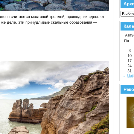
Арх
олонн считаются мостовой троллей, прошедших здесь от
м же деле, эти причудливые скальные образования —
Кале
Авгу
Пн
3
10
17
24
31
« Ма
Реко