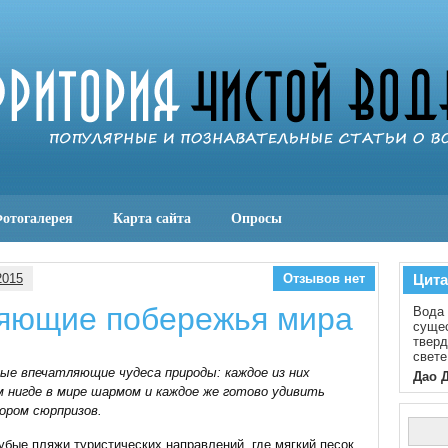
отогалерея
Карта сайта
Опросы
2015
Отзывов нет
Цита
яющие побережья мира
Вода 
сущес
тверд
свете
ые впечатляющие чудеса природы: каждое из них
Дао 
 нигде в мире шармом и каждое же готово удивить
ором сюрпризов.
убые пляжи туристических направлений, где мягкий песок