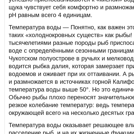
щука чувствует себя комфортно и размножа
pH равным всего 4 единицам.
Температура воды — Понятно, как важен эт
таких «холоднокровных существ» как рыбы!
тысячелетиями разные породы рыб приспос
воде с определёнными сезонными границам
Чукотском полуострове в ручьях и мелково
водится рыбка далия, которая замерзает п
водоемов и оживает при их оттаивании. А р
и размножается в источниках горной Калифо
температура воды выше 50°. Но это единич
Обычно рыбы плохо переносят значительное
резкое колебание температур: ведь темпер
окружающей всего на несколько десятых гра
Температура воды оказывает решающее вли
расселение рыб, и на их жизненные функци