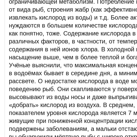
ограничивающей метаболизм. Потребление 
от вида рыб, строения жабр (как эффективн
извлекать кислород из воды) и т.д. Более 
нуждаются в большем количестве кислорода
как понятно, тоже. Содержание кислорода в
различных факторов, в частности, от темпе
содержания в ней ионов хлора. В холодной
насыщение выше, чем в более теплой и бог
Учёные выяснили, что максимальная конце
в водоёмах бывает в середине дня, а мини
рассвете. О недостатке кислорода в воде м
поведению рыб. Они скапливаются у поверх
высовывают из воды носы и даже выпрыгив
«добрать» кислород из воздуха. В среднем,
показателем уровня кислорода является 7 м
живущие при пониженной концентрации кис
подвержены заболеваниям, а мальки отстаю
вы обнаружили мёртвую рыбу с широко отк