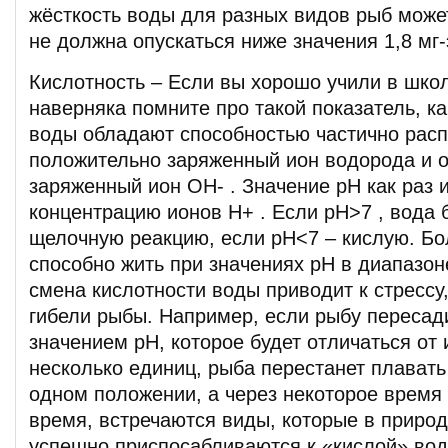
жёсткость воды для разных видов рыб может
не должна опускаться ниже значения 1,8 мг-
Кислотность – Если вы хорошо учили в шко
наверняка помните про такой показатель, к
воды обладают способностью частично расп
положительно заряженный ион водорода и 
заряженный ион OH- . Значение pH как раз 
концентрацию ионов H+ . Если pH>7 , вода 
щелочную реакцию, если pH<7 – кислую. Б
способно жить при значениях рН в диапазоне
смена кислотности воды приводит к стрессу
гибели рыбы. Например, если рыбу пересади
значением рН, которое будет отличаться от 
несколько единиц, рыба перестанет плавать
одном положении, а через некоторое время 
время, встречаются виды, которые в приро
успешно приспосабливаются к «кислой» воде