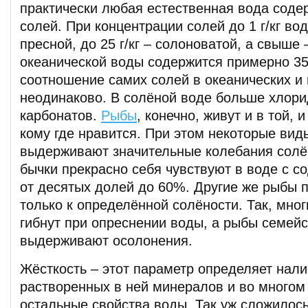
практически любая естественная вода соде
солей. При концентрации солей до 1 г/кг во
пресной, до 25 г/кг – солоноватой, а свыше –
океанической воды содержится примерно 35
соотношение самих солей в океанических и
неодинаково. В солёной воде больше хлори
карбонатов.
Рыбы
, конечно, живут и в той, 
кому где нравится. При этом некоторые вид
выдерживают значительные колебания солён
бычки прекрасно себя чувствуют в воде с 
от десятых долей до 60%. Другие же рыбы 
только к определённой солёности. Так, мно
гибнут при опреснении воды, а рыбы семейс
выдерживают осолонения.
Жёсткость – этот параметр определяет нали
растворенных в ней минералов и во многом
остальные свойства воды. Так уж сложилось