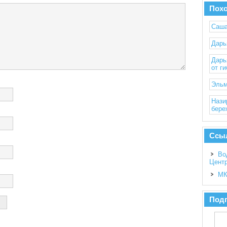
Пох
Саша
Дарь
Дарь
от г
Эльм
Нази
бере
Ссы
Во
Цент
МК
Подп