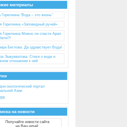
ожие материалы
 Горелкина “Вода – это жизнь”
я Горелкина «Заповедный ручей»
я Горелкина Можно ли спасти Арал
ибели?!
ира Беглова: Да здравствует Вода!
ра Эшкувватова: Стихи о воде и
жном отношении к ней
лки
дно-экологический портал
ральной Азии
ВК
иска на новости
Получайте новости сайта
на Ваш email: