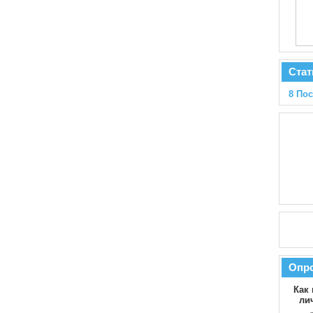
Стат
8 По
Опр
Как 
ли