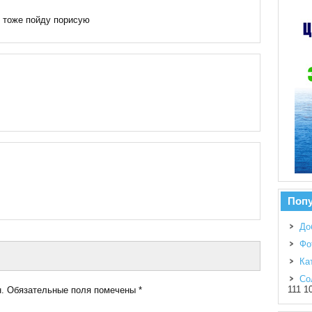
, тоже пойду порисую
Поп
До
Фо
Ка
Со
111 1
.
Обязательные поля помечены
*