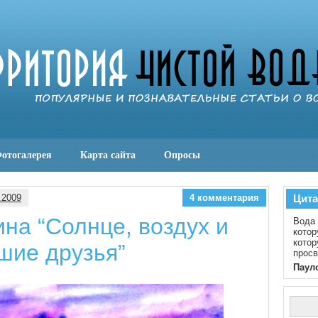
отогалерея
Карта сайта
Опросы
.2009
4 комментария
Цита
на “Солнце, воздух и
Вода 
котор
котор
шие друзья”
прос
Паул