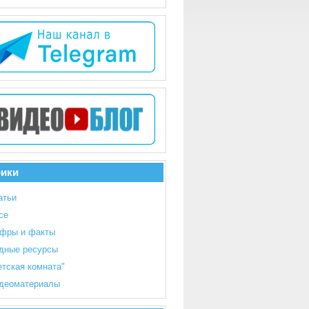
рики
атьи
се
фры и факты
дные ресурсы
етская комната"
деоматериалы