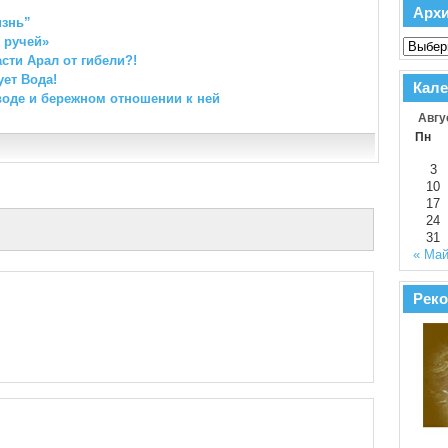
Арх
изнь”
 ручей»
сти Арал от гибели?!
ует Вода!
Кале
воде и бережном отношении к ней
Авгу
Пн
3
10
17
24
31
« Ма
Реко