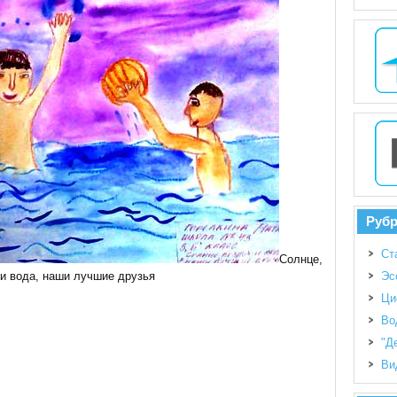
Руб
Ст
Солнце,
 и вода, наши лучшие друзья
Эс
Ци
Во
"Д
Ви