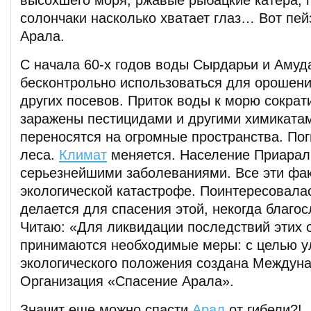
высохшего моря, ржавые рыбацкие катера, 
солончаки насколько хватает глаз… Вот пе
Арала.
С начала 60-х годов воды Сырдарьи и Амуд
бесконтрольно использоваться для орошени
других посевов. Приток воды к морю сократ
заражены пестицидами и другими химиката
переносятся на огромные пространства. По
леса.
Климат
меняется. Население Приарал
серьезнейшими заболеваниями. Все эти фак
экологической катастрофе. Поинтересовалас
делается для спасения этой, некогда благо
Читаю: «Для ликвидации последствий этих 
принимаются необходимые меры: с целью 
экологического положения создана Междун
Организация «Спасение Арала».
Значит еще можно спасти
Арал
от гибели?!