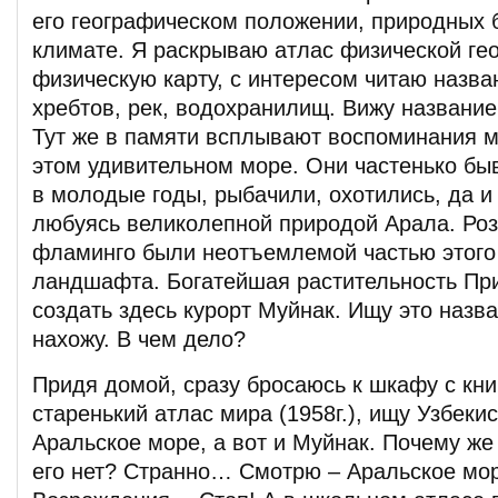
его географическом положении, природных б
климате. Я раскрываю атлас физической ге
физическую карту, с интересом читаю назва
хребтов, рек, водохранилищ. Вижу название
Тут же в памяти всплывают воспоминания 
этом удивительном море. Они частенько бы
в молодые годы, рыбачили, охотились, да и
любуясь великолепной природой Арала. Ро
фламинго были неотъемлемой частью этого
ландшафта. Богатейшая растительность Пр
создать здесь курорт Муйнак. Ищу это назва
нахожу. В чем дело?
Придя домой, сразу бросаюсь к шкафу с кни
старенький атлас мира (1958г.), ищу Узбекис
Аральское море, а вот и Муйнак. Почему же
его нет? Странно… Смотрю – Аральское мор