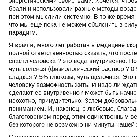
энергетическими свойствами. Хочется, чтоб
брали и использовали разные методы воздей
при этом мыслили системно. В то же время н
что мы еще пока не можем объяснить в сил
парадигм.
Я врач и, много лет работая в медицине ско
полной ответственностью сказать, что посл
спасти человека ? это вода внутривенно. Но
чуть соленая (физиологический раствор ? 0,
сладкая ? 5% глюкозы, чуть щелочная. Это 
человеку возможность жить. И надо ли ждат
сделают ее внутривенно? Может быть начне
неохотно, принудительно. Затем добровольн
пониманием. И, наконец, с любовью, благо
благоговением перед этим единственным в
без которого не возможно ни минуты нашей 
С великим трепетом перед тем, кто ее сотв