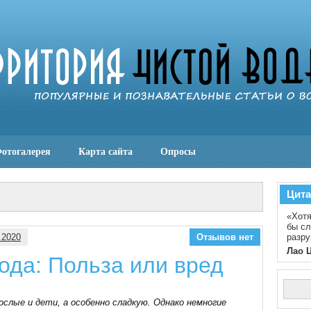
отогалерея
Карта сайта
Опросы
Цита
«Хотя
бы сл
.2020
Отзывов нет
разру
Лао 
ода: Польза или вред
ослые и дети, а особенно сладкую. Однако немногие