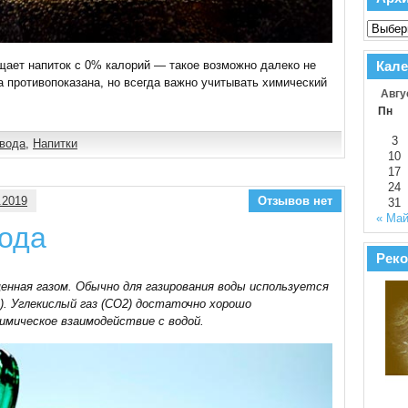
Кале
ещает напиток с 0% калорий — такое возможно далеко не
а противопоказана, но всегда важно учитывать химический
Авгу
Пн
3
 вода
,
Напитки
10
17
24
.2019
Отзывов нет
31
« Ма
вода
Реко
енная газом. Обычно для газирования воды используется
2). Углекислый газ (CO2) достаточно хорошо
имическое взаимодействие с водой.