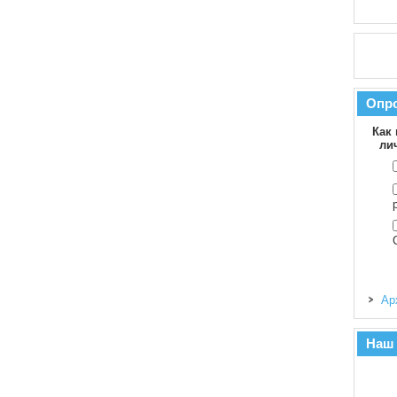
Опр
Как 
ли
Ар
Наш