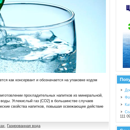
Поп
ется как консервант и обозначается на упаковке кодом
До
риготовлении прохладительных напитков из минеральной,
Фо
воды. Углекислый газ (CO2) в большинстве случаев
Ка
ческие свойства напитков, повышая освежающее действие
Со
111 0
ках
,
Газированная вода