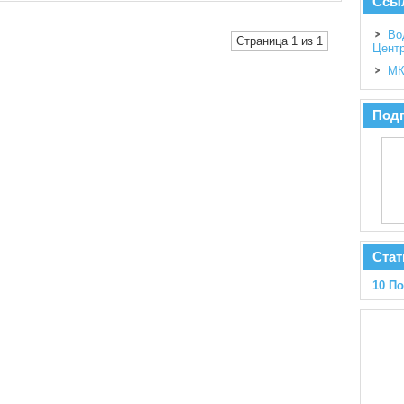
Ссы
Во
Страница 1 из 1
Цент
МК
Подп
Стат
10 П