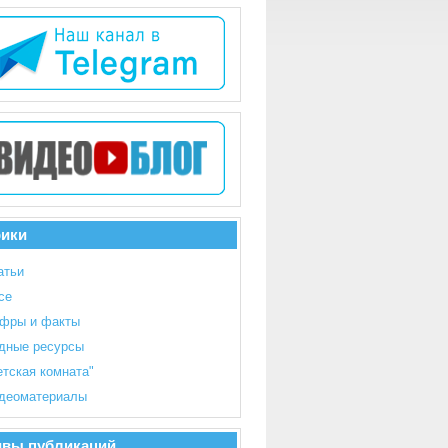
рики
атьи
се
фры и факты
дные ресурсы
етская комната"
деоматериалы
ивы публикаций