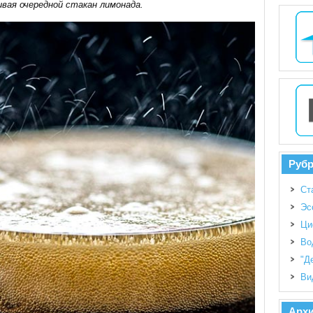
ивая очередной стакан лимонада.
Руб
Ст
Эс
Ци
Во
"Д
Ви
Арх