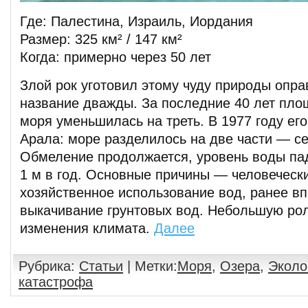
Где: Палестина, Израиль, Иордания
Размер: 325 км² / 147 км²
Когда: примерно через 50 лет
Злой рок уготовил этому чуду природы опра
название дважды. За последние 40 лет пло
моря уменьшилась на треть. В 1977 году его
Арала: море разделилось на две части — с
Обмеление продолжается, уровень воды па
1 м в год. Основные причины — человеческ
хозяйственное использование вод, ранее в
выкачивание грунтовых вод. Небольшую рол
изменения климата.
Далее
Рубрика:
Статьи
| Метки:
Моря
,
Озера
,
Эколо
катастрофа