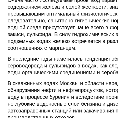
Очень часто исследуемые пробы вод харак
содержанием железа и солей жесткости, зн
превышающим оптимальный физиологически
следовательно, санитарно-гигиенические н
водной среде присутствует чаще всего в фо
закиси, сульфида. В силу гидрохимических 
подземных водах железо встречается в раз
соотношениях с марганцем.
В последние годы наметилась тенденция о
сероводорода и сульфидов в водах, как сле
воды органическими соединениями и сероб
В скважинных водах Москвы и области нере
обнаружения нефти и нефтепродуктов, кото
воду в процессе бурения и вследствие прон
неглубокие водоносные слои бензина и дизе
автозаправочных станций или закачивания 
производственных отходов.