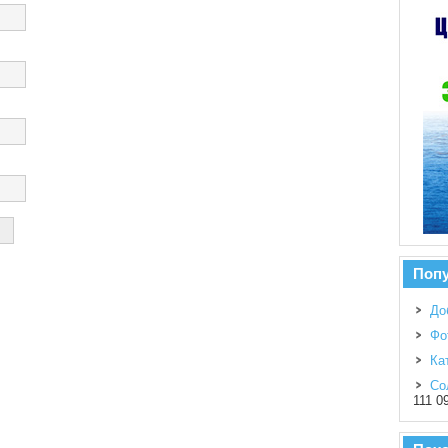
Поп
До
Фо
Ка
Со
111 0