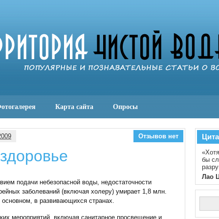
отогалерея
Карта сайта
Опросы
2009
Отзывов нет
Цита
 здоровье
«Хотя
бы сл
разру
Лао 
вием подачи небезопасной воды, недостаточности
рейных заболеваний (включая холеру) умирает 1,8 млн.
в основном, в развивающихся странах.
ких мероприятий, включая санитарное просвещение и