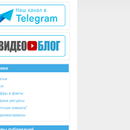
рики
атьи
се
фры и факты
дные ресурсы
етская комната"
деоматериалы
ивы публикаций