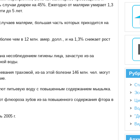
ь случаи диареи на 45%. Ежегодно от малярии умирает 1,3
ти до 5 лет.
случаев малярии, большая часть которых приходится на
олее чем в 12 млн. амер. долл., и на 1,3% снижает рост
на несоблюдением гигиены лица, зачастую из-за
ной воды.
евания трахомой, из-за этой болезни 146 млн. чел. могут
Руб
ие.
Ст
зуют питьевую воду с повышенным содержанием мышьяка.
Эс
 от флюороза зубов из-за повышенного содержания фтора в
Ци
Во
ь 2005 г.
"Д
Ви
Арх