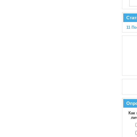
Стат
11 По
Опр
Как 
ли