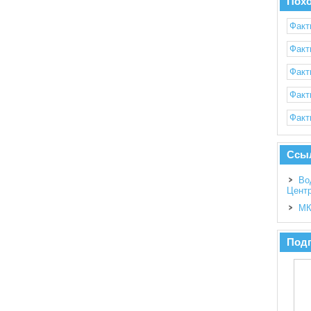
Пох
Факт
Факт
Факт
Факт
Факт
Ссы
Во
Цент
МК
Подп