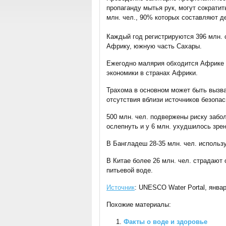
пропаганду мытья рук, могут сократит
млн. чел., 90% которых составляют де
Каждый год регистрируются 396 млн. 
Африку, южную часть Сахары.
Ежегодно малярия обходится Африке б
экономики в странах Африки.
Трахома в основном может быть вызва
отсутствия вблизи источников безопас
500 млн. чел. подвержены риску забол
ослепнуть и у 6 млн. ухудшилось зрен
В Бангладеш 28-35 млн. чел. исполь
В Китае более 26 млн. чел. страдают
питьевой воде.
Источник
: UNESCO Water Portal, январ
Похожие материалы:
Факты о воде и здоровье