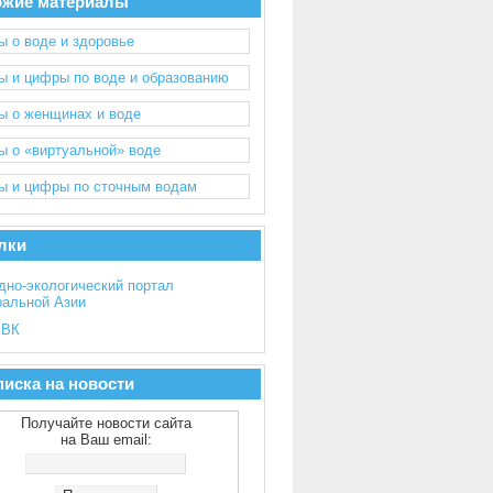
ожие материалы
ы о воде и здоровье
ы и цифры по воде и образованию
ы о женщинах и воде
ы о «виртуальной» воде
ы и цифры по сточным водам
лки
дно-экологический портал
ральной Азии
ВК
иска на новости
Получайте новости сайта
на Ваш email: