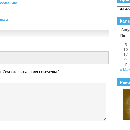
азованию
одам
Кале
Авгу
Пн
3
10
17
24
31
« Ма
.
Обязательные поля помечены
*
Реко