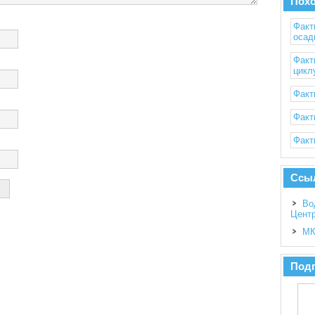
Пох
Факт
осад
Факт
цикл
Факт
Факт
Факт
Ссы
Во
Цент
МК
Подп