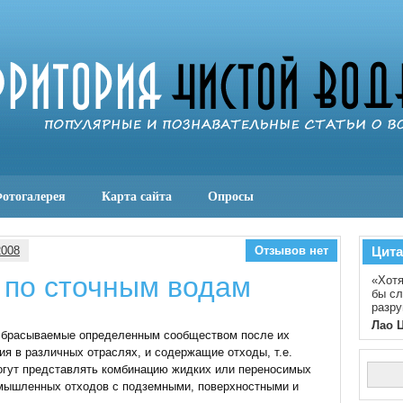
отогалерея
Карта сайта
Опросы
2008
Отзывов нет
Цита
 по сточным водам
«Хотя
бы сл
разру
Лао 
сбрасываемые определенным сообществом после их
ия в различных отраслях, и содержащие отходы, т.е.
огут представлять комбинацию жидких или переносимых
мышленных отходов с подземными, поверхностными и