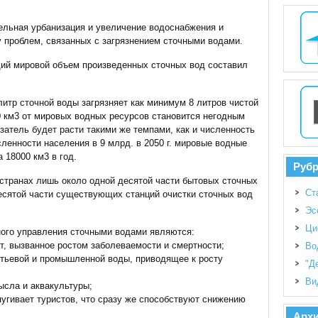
ельная урбанизация и увеличение водоснабжения и
у проблем, связанных с загрязнением сточными водами.
щий мировой объем произведенных сточных вод составил
итр сточной воды загрязняет как минимум 8 литров чистой
00 км3 от мировых водных ресурсов становится негодным
затель будет расти такими же темпами, как и численность
ленности населения в 9 млрд. в 2050 г. мировые водные
 18000 км3 в год.
Руб
странах лишь около одной десятой части бытовых сточных
Ст
есятой части существующих станций очистки сточных вод
Эс
Ци
ного управления сточными водами являются:
т, вызванное ростом заболеваемости и смертности;
Во
итьевой и промышленной воды, приводящее к росту
"Д
Ви
ысла и аквакультуры;
пугивает туристов, что сразу же способствуют снижению
Арх