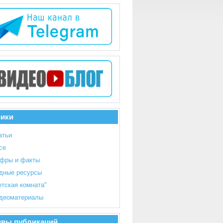
рики
атьи
се
фры и факты
дные ресурсы
етская комната"
деоматериалы
ивы публикаций