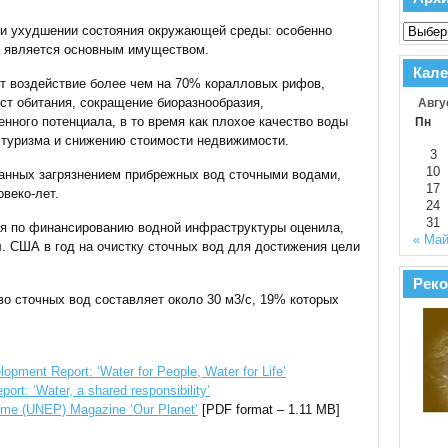
и ухудшении состояния окружающей среды: особенно
е является основным имуществом.
Кале
 воздействие более чем на 70% коралловых рифов,
т обитания, сокращение биоразнообразия,
Авгу
нного потенциала, в то время как плохое качество воды
Пн
 туризма и снижению стоимости недвижимости.
3
10
ванных загрязнением прибрежных вод сточными водами,
17
веко-лет.
24
31
ия по финансированию водной инфраструктуры оценила,
« Ма
л. США в год на очистку сточных вод для достижения цели
Реко
во сточных вод составляет около 30 м3/с, 19% которых
opment Report: ‘Water for People, Water for Life’
rt: ‘Water, a shared responsibility’
mme (UNEP) Magazine ‘Our Planet’
[PDF format – 1.11 MB]