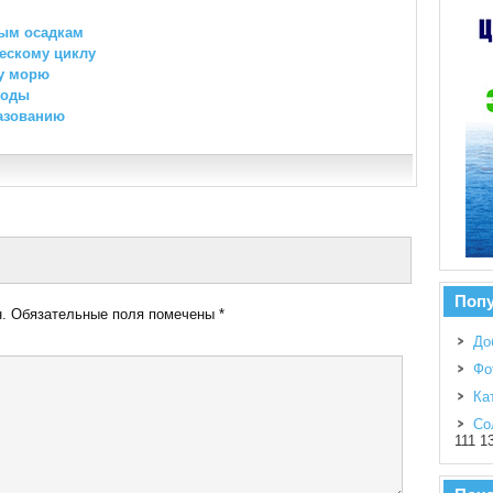
ым осадкам
ескому циклу
у морю
воды
азованию
Поп
.
Обязательные поля помечены
*
До
Фо
Ка
Со
111 1