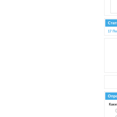
Стат
17 П
Опр
Каки