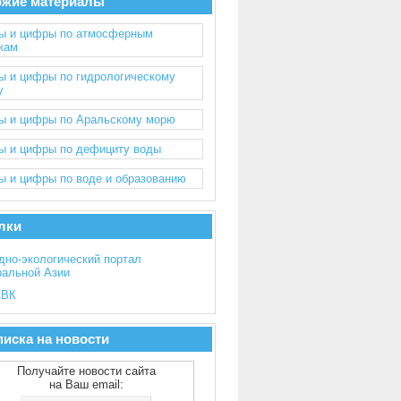
ожие материалы
ы и цифры по атмосферным
кам
ы и цифры по гидрологическому
у
ы и цифры по Аральскому морю
ы и цифры по дефициту воды
ы и цифры по воде и образованию
лки
дно-экологический портал
ральной Азии
ВК
иска на новости
Получайте новости сайта
на Ваш email: