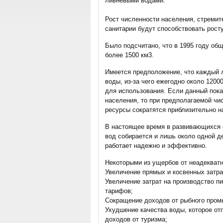
ливневыми водами.
Рост численности населения, стремит
санитарии будут способствовать рост
Было подсчитано, что в 1995 году об
более 1500 км3.
Имеется предположение, что каждый л
воды, из-за чего ежегодно около 120
для использования. Если данный пока
населения, то при предполагаемой чис
ресурсы сократятся приблизительно на
В настоящее время в развивающихся 
вод собирается и лишь около одной д
работает надежно и эффективно.
Некоторыми из ущербов от неадекват
Увеличение прямых и косвенных затра
Увеличение затрат на производство п
тарифов;
Сокращение доходов от рыбного пром
Ухудшение качества воды, которое от
доходов от туризма;