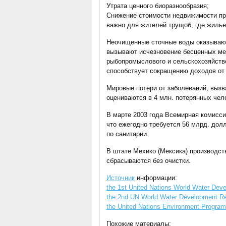
Утрата ценного биоразнообразия;
Снижение стоимости недвижимости пр
важно для жителей трущоб, где жиль
Неочищенные сточные воды оказывают
вызывают исчезновение бесценных мес
рыбопромыслового и сельскохозяйстве
способствует сокращению доходов от
Мировые потери от заболеваний, выз
оцениваются в 4 млн. потерянных чело
В марте 2003 года Всемирная комисс
что ежегодно требуется 56 млрд. дол
по санитарии.
В штате Мехико (Мексика) производст
сбрасываются без очистки.
Источник
информации:
the 1st United Nations World Water Devel
the 2nd UN World Water Development Repo
the United Nations Environment Progra
Похожие материалы: