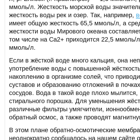
ммоль/л. Жесткость морской воды значител
жесткость воды рек и озер. Так, например,
в
имеет общую жесткость 65,5 ммоль/л, а сре
жесткости воды Мирового океана составляет
том числе на Са2+ приходится 22,5 ммоль/
ммоль/л.
Если в жёсткой воде много кальция, она неп
употребление воды с повышенной жёсткость
накоплению в организме солей, что привод
суставов и образованию отложений в почках
сосудов. Вода в такой воде плохо мылится,
стирального порошка. Для уменьшения жёс
различные фильтры умягчители, ионнообме
обратный осмос, а также проводят магнитну
В этом плане обратно-осмотические мембра
неоднократно сообщалось на нашем сайте 