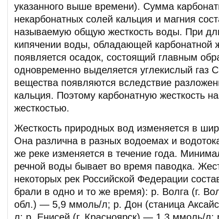
указанного выше времени). Сумма карбонат
некарбонатных солей кальция и магния сост
называемую общую жесткость воды. При дл
кипячении воды, обладающей карбонатной ж
появляется осадок, состоящий главным обр
одновременно выделяется углекислый газ С
вещества появляются вследствие разложен
кальция. Поэтому карбонатную жесткость н
жесткостью.
Жесткость природных вод изменяется в шир
Она различна в разных водоемах и водотока
же реке изменяется в течение года. Минима
речной воды бывает во время паводка. Жес
некоторых рек Российской Федерации соста
брали в одно и то же время): р. Волга (г. В
обл.) — 5,9 ммоль/л; р. Дон (станица Аксай
л; р. Енисей (г. Красноярск) — 1,3 ммоль/л;