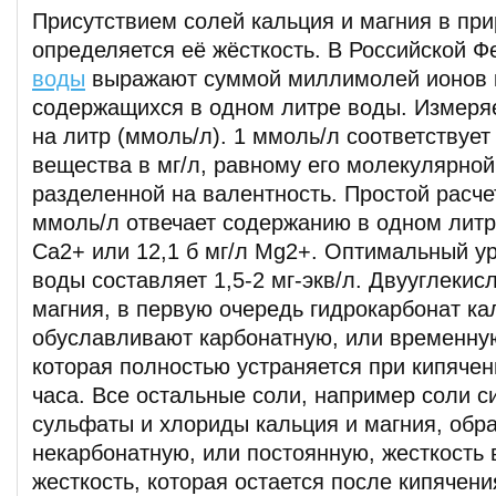
Присутствием солей кальция и магния в пр
определяется её жёсткость. В Российской 
воды
выражают суммой миллимолей ионов к
содержащихся в одном литре воды. Измеря
на литр (ммоль/л). 1 ммоль/л соответствует
вещества в мг/л, равному его молекулярной
разделенной на валентность. Простой расчет
ммоль/л отвечает содержанию в одном литр
Са2+ или 12,1 б мг/л Mg2+. Оптимальный у
воды составляет 1,5-2 мг-экв/л. Двууглекис
магния, в первую очередь гидрокарбонат к
обуславливают карбонатную, или временную
которая полностью устраняется при кипячен
часа. Все остальные соли, например соли 
сульфаты и хлориды кальция и магния, обр
некарбонатную, или постоянную, жесткость 
жесткость, которая остается после кипячени