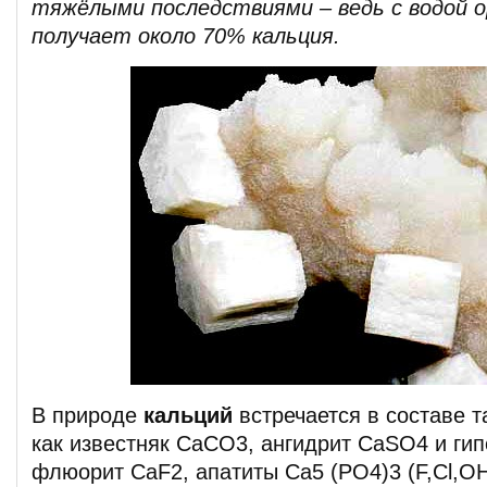
тяжёлыми последствиями – ведь с водой о
получает около 70% кальция.
В природе
кальций
встречается в составе т
как известняк СaCO3, ангидрит CaSO4 и ги
флюорит CaF2, апатиты Ca5 (PO4)3 (F,Cl,O