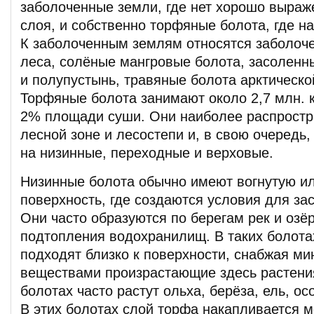
заболоченные земли, где нет хорошо выраж
слоя, и собственно торфяные болота, где н
К заболоченным землям относятся заболоч
леса, солёные мангровые болота, засоленн
и полупустынь, травяные болота арктическо
Торфяные болота занимают около 2,7 млн. к
2% площади суши. Они наиболее распростр
лесной зоне и лесостепи и, в свою очередь
на низинные, переходные и верховые.
Низинные болота обычно имеют вогнутую и
поверхность, где создаются условия для за
Они часто образуются по берегам рек и озёр
подтопления водохранилищ. В таких болота
подходят близко к поверхности, снабжая м
веществами произрастающие здесь растени
болотах часто растут ольха, берёза, ель, осо
В этих болотах слой торфа накапливается м