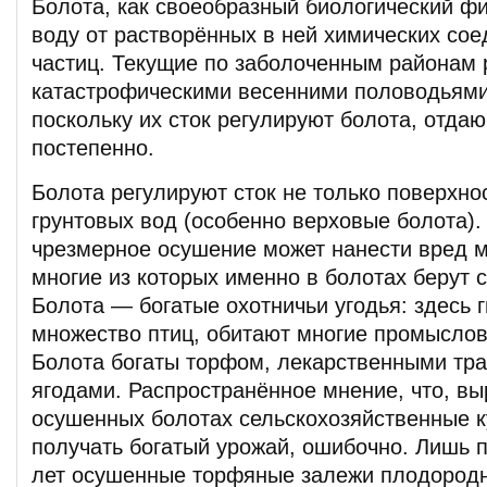
Болота, как своеобразный биологический ф
воду от растворённых в ней химических со
частиц. Текущие по заболоченным районам 
катастрофическими весенними половодьями
поскольку их сток регулируют болота, отда
постепенно.
Болота регулируют сток не только поверхно
грунтовых вод (особенно верховые болота).
чрезмерное осушение может нанести вред 
многие из которых именно в болотах берут 
Болота — богатые охотничьи угодья: здесь 
множество птиц, обитают многие промысло
Болота богаты торфом, лекарственными тра
ягодами. Распространённое мнение, что, в
осушенных болотах сельскохозяйственные к
получать богатый урожай, ошибочно. Лишь 
лет осушенные торфяные залежи плодород