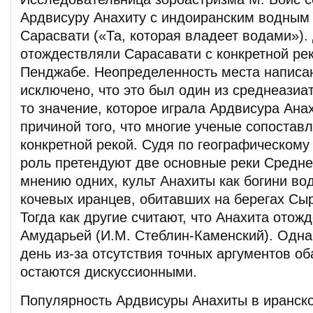
Ардвисуру Анахиту с индоиранским водным
Сарасвати («Та, которая владеет водами»)
отождествляли Сарасавати с конкретной ре
Пенджабе. Неопределенность места написа
исключено, что это был один из среднеазиат
то значение, которое играла Ардвисура Ана
причиной того, что многие ученые сопостав
конкретной рекой. Судя по географическому
роль претендуют две основные реки Средней
мнению одних, культ Анахиты как богини во
кочевых иранцев, обитавших на берегах Сыр
Тогда как другие считают, что Анахита отож
Амударьей (И.М. Стеблин-Каменский). Одна
день из-за отсутствия точных аргументов о
остаются дискуссионными.
Популярность Ардвисуры Анахиты в иранск