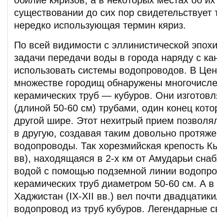
обилие кяризов, а в некоторых местах об и
существовании до сих пор свидетельствует 
нередко использующая термин кяриз.
По всей видимости с эллинистической эпох
задачи передачи воды в города наряду с к
использовать системы водопроводов. В Цен
множестве городищ обнаружены многочисл
керамических труб — кубуров. Они изготов
(длиной 50-60 см) трубами, один конец кото
другой шире. Этот нехитрый прием позволял
в другую, создавая таким довольно протяж
водопроводы. Так хорезмийская крепость Кыз
вв), находящаяся в 2-х км от Амударьи сна
водой с помощью подземной линии водопро
керамических труб диаметром 50-60 см. А 
Хаджистан (IX-XII вв.) вел почти двадцати
водопровод из труб кубуров. Легендарные с