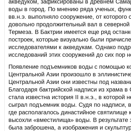
акведуком, зафиксированы в древнем Сама
воды в город. По мнению ряда ученых, функц
вв.н.э. выполняло сооружение, от которого
довольно продолжительный вал в северной 
Термеза. В Бактрии имеется еще ряд останк
построек, которые визуально были причисл
исследователями к акведукам. Однако под
исследований этих сооружений до сих пор н
Появление подъемников воды с помощью к
Центральной Азии произошло в эллинистиче
Центральной Азии они известны под назван
Благодаря бактрийской надписи из храма в
стала известна история II в.н.э., в которой
сыграл подъемник воды. Судя по надписи, в
где располагалось династийное святилище 
высохли «вместилища» воды. В результате 
была заброшена, а изображения и скульптур