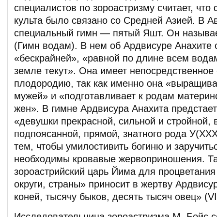
специалистов по зороастризму считает, что
культа было связано со Средней Азией. В А
специальный гимн — пятый Яшт. Он называ
(Гимн водам). В нем об Ардвисуре Анахите с
«бескрайней», «равной по длине всем водам
земле текут». Она имеет непосредственное
плодородию, так как именно она «выращива
мужей» и «подготавливает к родам материн
жен». В гимне Ардвисура Анахита предстает
«девушки прекрасной, сильной и стройной, 
подпоясанной, прямой, знатного рода У(XXX
тем, чтобы умилостивить богиню и заручить
необходимы кровавые жервоприношения. Та
зороастрийский царь Йима для процветания
округи, страны» приносит в жертву Ардвису
коней, тысячу быков, десять тысяч овец» (VII
Исследовательница зороастризма М. Бойс с