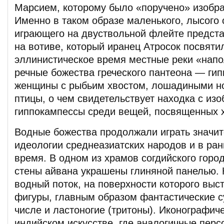
Марсием, которому было «поручено» изобр
Именно в таком образе маленького, лысого 
играющего на двуствольной флейте предста
на вотиве, который иранец Атросок посвятил
эллинистическое время местные реки «нап
речные божества греческого пантеона — ги
женщины с рыбьим хвостом, лошадиными н
птицы, о чем свидетельствует находка с из
гиппокампессы среди вещей, посвященных 
Водные божества продолжали играть значит
идеологии среднеазиатских народов и в ра
время. В одном из храмов согдийского горо
стены айвана украшены глиняной панелью. 
водный поток, на поверхности которого выс
фигуры, главным образом фантастические с
числе и ластоногие (тритоны). Иконографич
индийском искусстве, где аналогичные перс