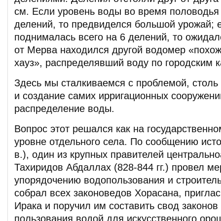
см. Если уровень воды во время половодья
делений, то предвиделся большой урожай; 
поднималась всего на 6 делений, то ожидал
от Мерва находился другой водомер «похож
хауз», распределявший воду по городским 
Здесь мы сталкиваемся с проблемой, столь 
и создание самих ирригационных сооружен
распределение воды.
Вопрос этот решался как на государственном
уровне отдельного села. По сообщению исто
в.), один из крупных правителей центральн
Тахиридов Абдаллах (828-844 гг.) провел м
упорядочению водопользования и строитель
собрал всех законоведов Хорасана, приглас
Ирака и поручил им составить свод законов
пользования водой для искусственного орош