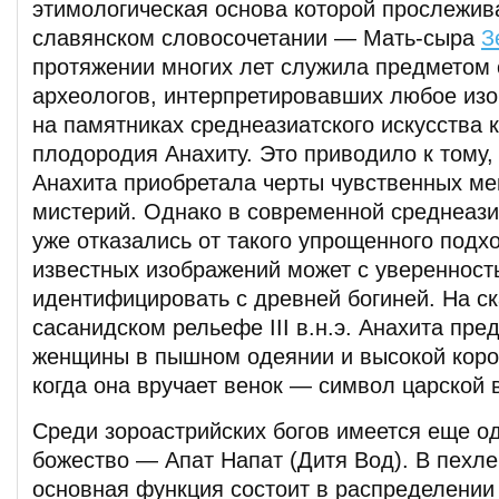
этимологическая основа которой прослежив
славянском словосочетании — Мать-сыра
З
протяжении многих лет служила предметом
археологов, интерпретировавших любое из
на памятниках среднеазиатского искусства 
плодородия Анахиту. Это приводило к тому,
Анахита приобретала черты чувственных ме
мистерий. Однако в современной среднеази
уже отказались от такого упрощенного подхо
известных изображений может с уверенност
идентифицировать с древней богиней. На с
сасанидском рельефе III в.н.э. Анахита пре
женщины в пышном одеянии и высокой корон
когда она вручает венок — символ царской 
Среди зороастрийских богов имеется еще о
божество — Апат Напат (Дитя Вод). В пехле
основная функция состоит в распределении