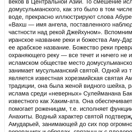
веков в Центральной Азии. То смешение ис
домусульманского, как это было в том числ
воде, прекрасно иллюстрируют слова Абуре
«Вахш — имя ангела, поставленного наблюд
частности над рекой Джейхуном». Вспомним
иранское название реки и божества Аму-Дар
ее арабское название. Божество реки превр
охраняющего реку — все течет и ничего не 
исламском обществе место домусульманско
занимает мусульманский святой. Одной из т
является известная хорезмийская святая А
традиции, она была женой видного шейха, 
ислама среди «неверных» Сулейманана Бак
известного как Хаким-ата. Она обеспечивае
помогает роженицам, т.е. исполняет функци
Анахиты. Водный характер святой подтвержд
Амударьей, занимающей до сих пор огромно
верованиях и обрядах, связанных с плодор