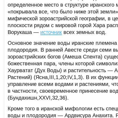
определенное место в структуре иранского 
«покрывала все, что было ниже этой земли»
мифической зороастрийской географии, в ц
плоскости рядом с мировой горой Хара рас
Ворукаша —
источник
всех земных вод.
Основное значение воды иранские племена 
плодородия. В ранней Авесте среди семи 
зороастрийских богов (Амеша Спента) суще
божественная пара, члены которой символ
Хаурватат (Дух Воды) и растительность — А
Растений) (Ясна,III,1,20;IV,1,3). В их функц
управление всеми водами и растениями, чт
в частности, своевременное принесение во
(Бундахишн,XXVI,32,36).
Кроме того в иранской мифологии есть спец
воды и плодородия — Ардвисура Анахита. 