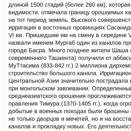
длиной 1500 стадий (более 260 км), которая
видимости, отмечала границу орошаемых к
на тот период земель. Высокого совершенст
ирригация в восточных провинциях Сасанидс
VI вв. Пришедшие им на смену в середине V
назвали именем Мургаб один из каналов пр
городе Басра. Много позднее жители Шаша 
современного Ташкента) получили от аббас
МуТтасима (833-842 гг.) 2 миллиона дирхем
строительство большого канала. Ирригацио
Центральной Азии значительно пострадала в
при монгольском завоевании. Определенный
среднеазиатского орошения прослеживается
правления Тимура (1370-1405 гг.), когда ог
добытые в военных походах были брошены 
не только дворцов и мечетей, но и на восс
каналов и прокладку новых. Его деятельнос