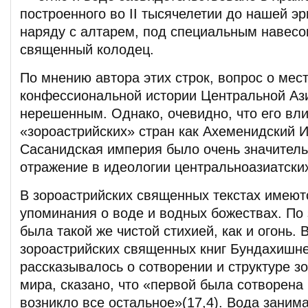
построенного во II тысячелетии до нашей эр
наряду с алтарем, под специальным навесо
священный колодец.
По мнению автора этих строк, вопрос о мес
конфессиональной истории Центральной Ази
нерешенным. Однако, очевидно, что его вли
«зороастрийских» стран как Ахеменидский И
Сасанидская империя было очень значител
отражение в идеологии центральноазиатски
В зороастрийских священных текстах имею
упоминания о воде и водных божествах. По 
была такой же чистой стихией, как и огонь. 
зороастрийских священных книг Бундахишне
рассказывалось о сотворении и структуре з
мира, сказано, что «первой была сотворена 
возникло все остальное»(17,4). Вода заним