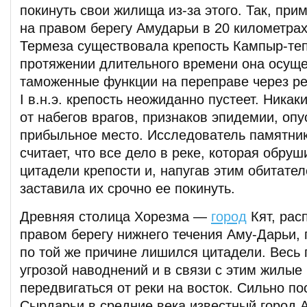
покинуть свои жилища из-за этого. Так, приме
на правом берегу Амударьи в 20 километра
Термеза существовала крепость Кампыр-теп
протяжении длительного времени она осущ
таможенные функции на переправе через рек
I в.н.э. крепость неожиданно пустеет. Ника
от набегов врагов, признаков эпидемии, оп
прибыльное место. Исследователь памятник
считает, что все дело в реке, которая обруш
цитадели крепости и, напугав этим обитател
заставила их срочно ее покинуть.
Древняя столица Хорезма —
город
Кят, рас
правом берегу нижнего течения Аму-Дарьи, п
по той же причине лишился цитадели. Весь 
угрозой наводнений и в связи с этим жилые
передвигаться от реки на восток. Сильно по
Сырдарьи в средние века известный город А