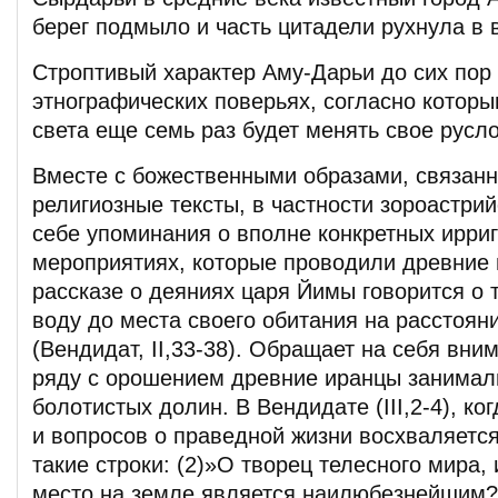
берег подмыло и часть цитадели рухнула в 
Строптивый характер Аму-Дарьи до сих пор 
этнографических поверьях, согласно которы
света еще семь раз будет менять свое русло
Вместе с божественными образами, связанн
религиозные тексты, в частности зороастрий
себе упоминания о вполне конкретных ирри
мероприятиях, которые проводили древние 
рассказе о деяниях царя Йимы говорится о т
воду до места своего обитания на расстоян
(Вендидат, II,33-38). Обращает на себя вним
ряду с орошением древние иранцы занимал
болотистых долин. В Вендидате (III,2-4), ко
и вопросов о праведной жизни восхваляется
такие строки: (2)»О творец телесного мира
место на земле является наилюбезнейшим?