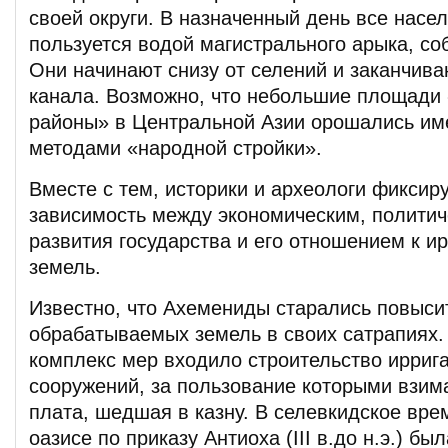
своей округи. В назначенный день все насел
пользуется водой магистрального арыка, соб
Они начинают снизу от селений и заканчива
канала. Возможно, что небольшие площади
районы» в Центральной Азии орошались им
методами «народной стройки».
Вместе с тем, историки и археологи фикси
зависимость между экономическим, полити
развития государства и его отношением к и
земель.
Известно, что Ахемениды старались повыси
обрабатываемых земель в своих сатрапиях.
комплекс мер входило строительство ирриг
сооружений, за пользование которыми взим
плата, шедшая в казну. В селевкидское вр
оазисе по приказу Антиоха (III в.до н.э.) бы