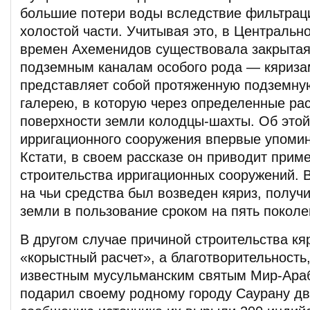
большие потери воды вследствие фильтраци
холостой части. Учитывая это, в Центральн
времен Ахеменидов существовала закрытая
подземным каналам особого рода — кяриз
представляет собой протяженную подземну
галерею, в которую через определенные рас
поверхности земли колодцы-шахты. Об это
ирригационного сооружения впервые упоми
Кстати, в своем рассказе он приводит приме
строительства ирригационных сооружений. В
на чьи средства был возведен кяриз, полу
земли в пользование сроком на пять поколе
В другом случае причиной строительства кя
«корыстный расчет», а благотворительность,
известным мусульманским святым Мир-Арабо
подарил своему родному городу Саурану дв