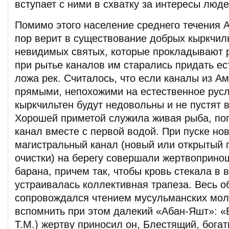
вступает с ними в схватку за интересы люде
Помимо этого население среднего течения 
пор верит в существование добрых кыркчил
невидимых святых, которые прокладывают р
при рытье каналов им старались придать е
ложа рек. Считалось, что если каналы из А
прямыми, непохожими на естественное русл
кыркчильтен будут недовольны и не пустят в
Хорошей приметой служила живая рыба, по
канал вместе с первой водой. При пуске но
магистральный канал (новый или открытый 
очистки) на берегу совершали жертвоприн
барана, причем так, чтобы кровь стекала в в
устраивалась коллективная трапеза. Весь о
сопровождался чтением мусульманских моли
вспомнить при этом далекий «Абан-Яшт»: «
Т.М.) жертву приносил он, Блестящий, бога