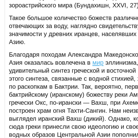
зороастрийского мира (Бундахишн, XXVI, 27)
Такое большое количество божеств различно
отвечающих за воду, наглядно свидетельств
значимости у древних иранцев, населявши
Азию.
Благодаря походам Александра Македонско
Азия оказалась вовлечена в
мир
эллинизма,
удивительный синтез греческой и восточной
этого синтеза, связанные с водной стихией
по раскопкам в Бактрии. Так, вероятно, пер
бактрийскому (иранскому) божеству реки А
гречески Окс, по-ирански — Вахш, при Ахе
построен храм огня Тахти-Сангин. Нам неизв
выглядел иранский Вахш (дикий). Однако, 
сюда греки принесли свою идеологию и свое
водных образов Центральной Азии пополни