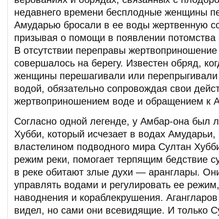
недавнего времени бесплодные женщины пе
Амударью бросали в ее воды жертвенную со
призывая о помощи в появлении потомства 
В отсутствии переправы жертвоприношение
совершалось на берегу. Известен обряд, ко
женщины перешагивали или перепрыгивали 
водой, обязательно сопровождая свои дейс
жертвоприношением воде и обращением к А
Согласно одной легенде, у Амбар-она был
Хубби, который исчезает в водах Амударьи, 
властелином подводного мира Султан Хубби
режим реки, помогает терпящим бедствие с
в реке обитают злые духи — аранглары. Он
управлять водами и регулировать ее режим
наводнения и кораблекрушения. Агангларов 
видел, но сами они всевидящие. И только С