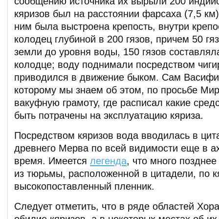
сообщению источника их вырыли 200 индийс
кяризов был на расстоянии фарсаха (7,5 км)
ним была выстроена крепость, внутри крепо
колодец глубиной в 200 гязов, причем 50 гя
земли до уровня воды, 150 гязов составлял
колодце; воду поднимали посредством чигир
приводился в движение быком. Сам Васифи
которому мы знаем об этом, по просьбе Ми
вакуфную грамоту, где расписал какие сред
быть потрачены на эксплуатацию кяриза.
Посредством кяризов вода вводилась в цита
древнего Мерва по всей видимости еще в а
время. Имеется
легенда
, что много позднее
из тюрьмы, расположенной в цитадели, по к
высокопоставленный пленник.
Следует отметить, что в ряде областей Хор