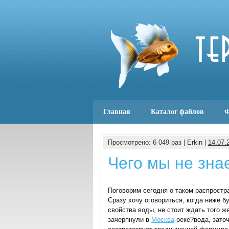
Главная
Каталог файлов
Ф
Просмотрено: 6 049 раз | Erkin |
14.07.
Чего мы не зна
Поговорим сегодня о таком распрост
Сразу хочу оговориться, когда ниже 
свойства воды, не стоит ждать того ж
зачерпнули в
Москва
-реке?вода, зато