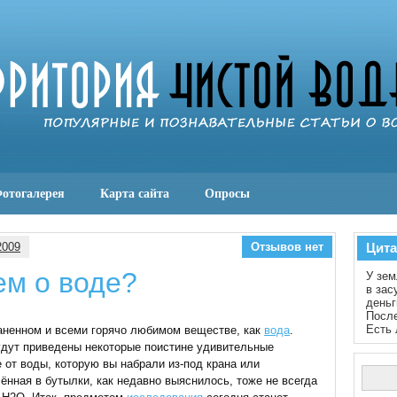
отогалерея
Карта сайта
Опросы
2009
Отзывов нет
Цита
ем о воде?
У зем
в зас
деньг
После
Есть 
раненном и всеми горячо любимом веществе, как
вода
.
будут приведены некоторые поистине удивительные
е от воды, которую вы набрали из-под крана или
чённая в бутылки, как недавно выяснилось, тоже не всегда