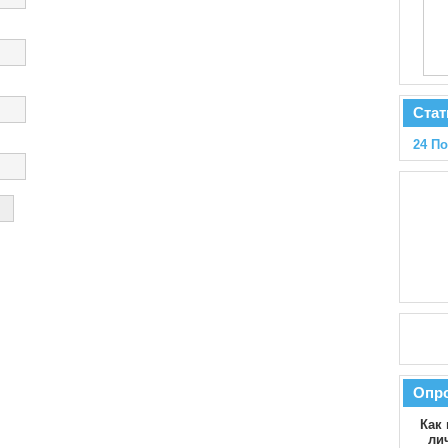
Стат
24 П
Опр
Как 
ли