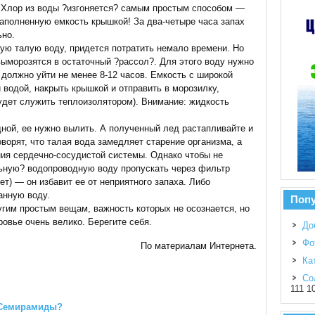
 Хлор из воды ?изгоняется? самым простым способом —
наполненную емкость крышкой! За два-четыре часа запах
ьно.
тую талую воду, придется потратить немало времени. Но
выморозятся в остаточный ?рассол?. Для этого воду нужно
 должно уйти не менее 8-12 часов. Емкость с широкой
 водой, накрыть крышкой и отправить в морозилку,
будет служить теплоизолятором). Внимание: жидкость
ной, ее нужно вылить. А полученный лед растапливайте и
оворят, что талая вода замедляет старение организма, а
ния сердечно-сосудистой системы. Однако чтобы не
льную? водопроводную воду пропускать через фильтр
нет) — он избавит ее от неприятного запаха. Либо
анную воду.
Поп
угим простым вещам, важность которых не осознается, но
овье очень велико. Берегите себя.
До
Фо
По материалам Интернета.
Ка
Со
111 1
 Семирамиды?