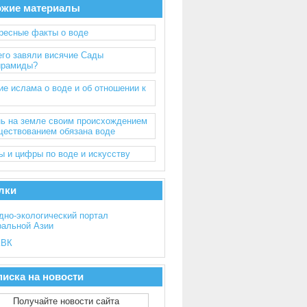
ожие материалы
ресные факты о воде
его завяли висячие Сады
ирамиды?
ие ислама о воде и об отношении к
ь на земле своим происхождением
ществованием обязана воде
ы и цифры по воде и искусству
лки
дно-экологический портал
ральной Азии
ВК
иска на новости
Получайте новости сайта