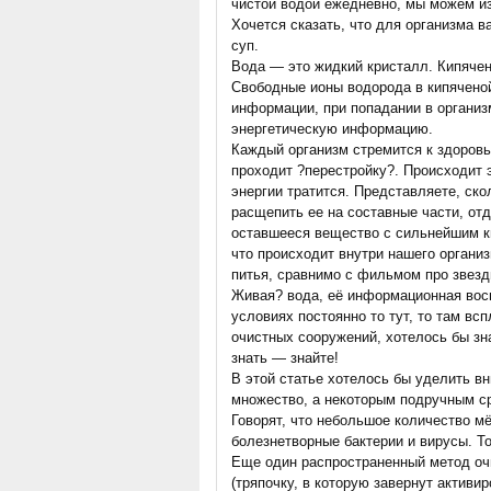
чистой водой ежедневно, мы можем из
Хочется сказать, что для организма в
суп.
Вода — это жидкий кристалл. Кипячен
Свободные ионы водорода в кипячено
информации, при попадании в организ
энергетическую информацию.
Каждый организм стремится к здоров
проходит ?перестройку?. Происходит 
энергии тратится. Представляете, ско
расщепить ее на составные части, отд
оставшееся вещество с сильнейшим ки
что происходит внутри нашего органи
питья, сравнимо с фильмом про звезд
Живая? вода, её информационная восп
условиях постоянно то тут, то там в
очистных сооружений, хотелось бы зн
знать — знайте!
В этой статье хотелось бы уделить в
множество, а некоторым подручным ср
Говорят, что небольшое количество мё
болезнетворные бактерии и вирусы. Т
Еще один распространенный метод оч
(тряпочку, в которую завернут активи