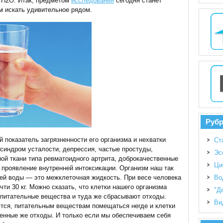
 Н2О. Итак, предметом
исследования
сегодня станет
ём искать удивительное рядом.
Руб
й показатель загрязненности его организма и нехватки
Ст
 синдром усталости, депрессия, частые простуды,
Эс
й ткани типа ревматоидного артрита, доброкачественные
Ци
 проявление внутренней интоксикации. Организм наш так
Во
ней воды — это межклеточная жидкость.
При весе человека
чти 30 кг. Можно сказать, что клетки нашего организма
"Д
т питательные вещества и туда же сбрасывают отходы.
Ви
тся, питательным веществам помещаться негде и клетки
енные же отходы. И только если мы обеспечиваем себя