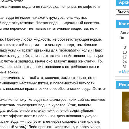
бежать этого.
Арх
ажна именно вода, а не газировка, не пепси, не кофе или
ая вода не имеет никакой структуры, она мертва.
й воде отсутствуют. Чистая вода — идеальный носитель
Кале
м она переносит не только питательные вещества, но и
Авгу
Пн
ью. Поэтому любая жидкость, не соответствующая норме,
это с затратой энергии — и чем хуже вода, тем больше
3
лько усилий тратит организм для переработки колы? Надо
10
елить воду, нейтрализовать за счет собственного кальция
17
слотным зарядом, иначе оно атакует наши же клетки. То,
24
зма при несознательном отношении к потреблению еды и
31
« Ма
ные войны.
риимчивость — всё это, конечно, замечательно, но в
сплывающих нефтяных пятен, и повсеместной ветхости
Реко
ать несколько практических способов очистки воды. Хотите
нимание не покупке водяных фильтров, коих сейчас великое
едствам приведения воды в чувства. Итак, начнём.
да, добавленное в стакан некипяченой воды, убивает
от же эффект дает и небольшая доза яблочного уксуса.
истки воды — пропустить ее через самодельный фильтр
рованный уголь). Либо прогнать живительную влагу через