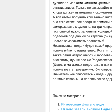
дуршлаг с мелкими камнями кремния.
отстаиванием. Только не закрывайте 
хлора должен выветриться окончател
А вот чтобы получить кристально чис
оно того стоит: все вредные примеси 
замораживать медленно: на три литра
горловиной нужно заполнить холодной
подложив под дно кусок картона (он 
нельзя замораживать полностью!
Незастывшая вода и будет самой вред
используйте по назначению. Кстати, г
также лечит атеросклероз и заболева
рисковать, лучше все же ?подозрите
(благо, в магазинах недостатка в них 
использовать проверенную бутилиров
Внимательнее относитесь к воде и др
влияние которых на человеческое здор
Похожие материалы:
Интересные факты о воде
От чего завяли висячие Сады