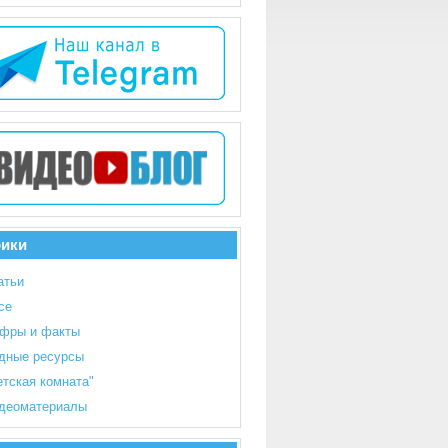
рики
атьи
се
фры и факты
дные ресурсы
етская комната"
деоматериалы