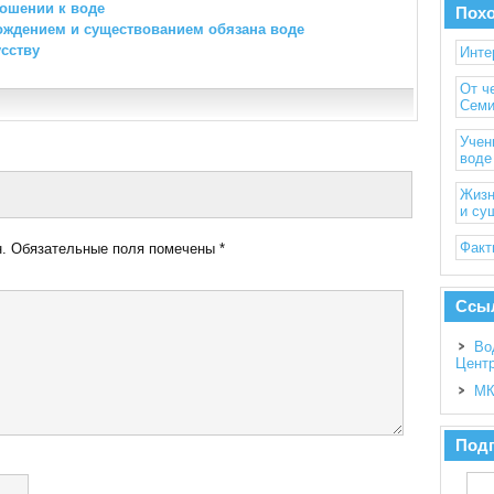
ношении к воде
Пох
ождением и существованием обязана воде
сству
Инте
От ч
Сем
Учен
воде
Жизн
и су
Факт
.
Обязательные поля помечены
*
Ссы
Во
Цент
МК
Подп