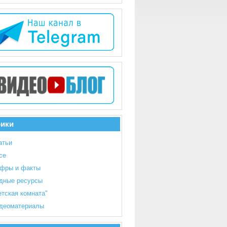
рики
атьи
се
фры и факты
дные ресурсы
етская комната"
деоматериалы