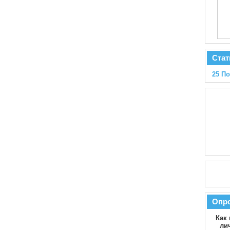
Стат
25 П
Опр
Как 
ли