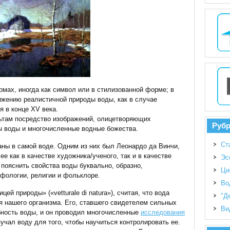
мах, иногда как символ или в стилизованной форме; в
ижению реалистичной природы воды, как в случае
я в конце XV века.
ьтам посредство изображений, олицетворяющих
Руб
ы воды и многочисленные водные божества.
Ст
ны в самой воде. Одним из них был Леонардо да Винчи,
ее как в качестве художника/ученого, так и в качестве
Эс
 пояснить свойства воды буквально, образно,
Ци
фологии, религии и фольклоре.
Во
ей природы» («vetturale di natura»), считая, что вода
"Д
ля нашего организма. Его, ставшего свидетелем сильных
Ви
ность воды, и он проводил многочисленные
исследования
учал воду для того, чтобы научиться контролировать ее.