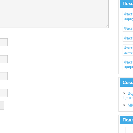
Пох
Факт
веро
Факт
Факт
Факт
изме
Факт
прир
Ссы
Во
Цент
МК
Подп