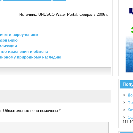
Источник: UNESCO Water Portal, февраль 2006 г.
гиям и вероучениям
азованию
илизации
ство изменения и обмена
емирному природному наследию
Поп
До
Фо
Ка
.
Обязательные поля помечены
*
Со
111 1