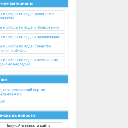
ожие материалы
ы и цифры по воде, религиям и
учениям
ы и цифры по воде и образованию
ы и цифры по воде и цивилизации
ы и цифры по воде: средство
нения и обмена
ы и цифры по воде и всемирному
одному наследию
лки
дно-экологический портал
ральной Азии
ВК
иска на новости
Получайте новости сайта