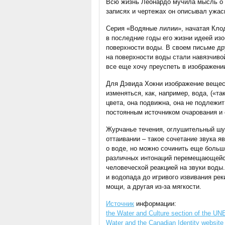
Всю жизнь Леонардо мучила мысль о в
записях и чертежах он описывал ужа
Серия «Водяные лилии», начатая Клод
в последние годы его жизни идеей из
поверхности воды. В своем письме др
на поверхности воды стали навязчивой
все еще хочу преуспеть в изображении
Для Дэвида Хокни изображение вещес
изменяться, как, например, вода, («та
цвета, она подвижна, она не подлежи
постоянным источником очарования и
Журчанье течения, оглушительный шу
оттаивании – такое сочетание звука 
о воде, но можно сочинить еще больш
различных интонаций перемещающейся
человеческой реакцией на звуки воды
и водопада до игривого извивания рек
мощи, а другая из-за мягкости.
Источник
информации:
the Water and Culture section of the UN
Water and the Canadian Identity website 