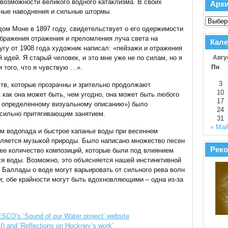
озможности великого водного катаклизма. В своих
Арх
сные наводнения и сильные штормы.
ом Моне в 1897 году, свидетельствует о его одержимости
ображения отражения и преломления луча света на
Кале
угу от 1908 года художник написал: «пейзажи и отражения
 идей. Я старый человек, и это мне уже не по силам, но я
Авгу
 того, что я чувствую …».
Пн
3
тв, которые прозрачны и зрительно продолжают
10
к как она может быть, чем угодно, она может быть любого
17
т определенному визуальному описанию») было
24
 сильно притягивающим занятием.
31
« Ма
м водопада и быстрое капанье воды при весеннем
является музыкой природы. Было написано множество песен
Реко
ее количество композиций, которые были под влиянием
 воды. Возможно, это объясняется нашей инстинктивной
. Баллады о воде могут варьировать от сильного рева волн
и; обе крайности могут быть вдохновляющими – одна из-за
ESCO’s ‘Sound of our Water project’ website
() and ‘Reflections on Hockney’s work’