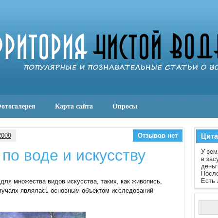
отогалерея
Карта сайта
Опросы
2009
Отзывов нет
Цита
по воде и искусству
У зем
в зас
деньг
После
Есть 
ля множества видов искусства, таких, как живопись,
случаях являлась основным объектом исследований