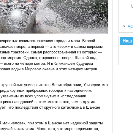
Ар
Наш
непростых взаимоотношениях города и моря. Второй
значает море, а первый — это «верх» в самом широком
зные трактовки, самая распространенная из которых —
ад морем». Однако, откровенно говоря, Шанхай над
 — всего на четыре метра. И в ближайшем будущем
ровня воды в Мировом океане и этих четырех метров
з крупнейших университетов Великобритании, Университета
ряда крупных прибрежных городов к наводнениям.
 уязвимым из всех упомянутых в исследовании
то риск наводнений в этом месте выше, чем в других
ует, что последствия от крупного катаклизма в Шанхае
4 млн человек, при этом в Шанхае нет надежной защиты
случай катаклизма. Мало того, что море поднимается, —