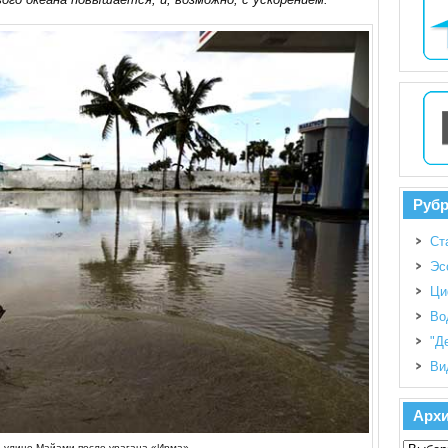
Руб
Ст
Эс
Ци
Во
"Д
Ви
Арх
а улице Майами после урагана «Ирма»