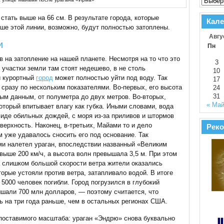
стать выше на 66 см. В результате города, которые
Кале
ше этой линии, возможно, будут полностью затоплены.
Авгу
и
Пн
 на затопление на нашей планете. Несмотря на то что это
3
 участки земли там стоят недешево, в не столь
10
 курортный
город
может полностью уйти под воду. Так
17
 сразу по нескольким показателями. Во-первых, его высота
24
31
ным данным, от полуметра до двух метров. Во-вторых,
« Ма
который впитывает влагу как губка. Иными словами, вода
виде обильных дождей, с моря из-за приливов и штормов
оверхность. Наконец, в-третьих, Майами то и дело
Реко
м уже удавалось сносить его под основание. Так
ами налетел ураган, впоследствии названный «Великим
выше 200 км/ч, а высота волн превышала 3,5 м. При этом
за слишком большой скорости ветра жители оказались
торые устояли против ветра, затапливало водой. В итоге
5000 человек погибли. Город погрузился в глубокий
шали 700 млн долларов, — поэтому считается, что
 на три года раньше, чем в остальных регионах США.
поставимого масштаба: ураган «Эндрю» снова буквально