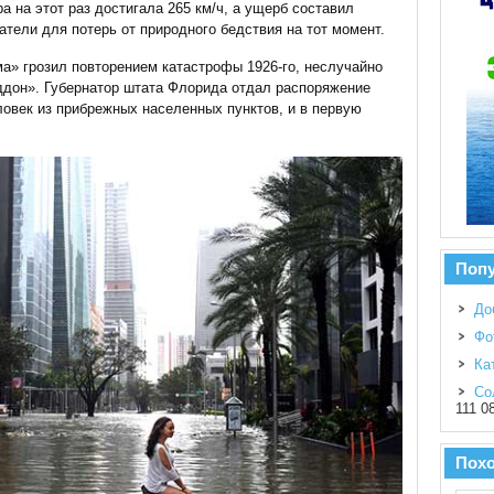
а на этот раз достигала 265 км/ч, а ущерб составил
тели для потерь от природного бедствия на тот момент.
рма» грозил повторением катастрофы 1926-го, неслучайно
дон». Губернатор штата Флорида отдал распоряжение
овек из прибрежных населенных пунктов, и в первую
Поп
До
Фо
Ка
Со
111 0
Пох