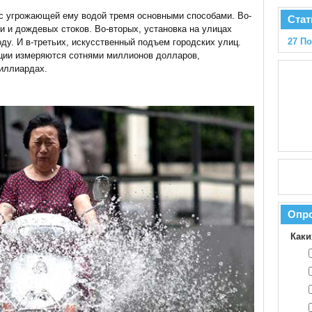
 с угрожающей ему водой тремя основными способами. Во-
Стат
и и дождевых стоков. Во-вторых, установка на улицах
27 П
ду. И в-третьих, искусственный подъем городских улиц.
иции измеряются сотнями миллионов долларов,
иллиардах.
Опр
Каки