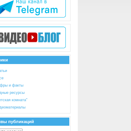
рики
атьи
се
фры и факты
дные ресурсы
етская комната"
деоматериалы
ивы публикаций