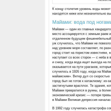
К концу столетия уровень воды может 
находятся ниже или незначительно вы
Майами:
вода
под ногам
Майами — один из главных кандидатов
место ассоциируется с земным раем и
отдаленном будущем фешенебельный
уж случилось, что Майами не повезло
над уровнем моря составляет, по раз
город стоит на пористом известняке, 
наступает со всех сторон — с неба в 
и снизу, когда вода ищет выхода на п
оказывается на пути ураганов, которы
случилось в 1926 году, когда на Май
майамским». Ветер дул со скоростью 
город был не готов к катаклизму: из-
застигнутыми врасплох. Те здания, ко
Майами превратился в руины, а более 
экономический кризис — потери превы
в Майами Великая депрессия началась
В 1992 году случилась катастрофа со