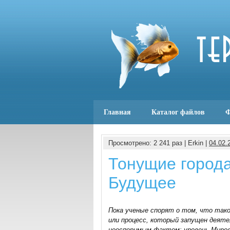
Главная
Каталог файлов
Ф
Просмотрено: 2 241 раз | Erkin |
04.02.
Тонущие город
Будущее
Пока ученые спорят о том, что так
или процесс, который запущен деят
неоспоримым фактом: уровень Мирово