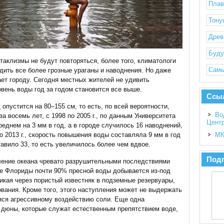
Плав
Тону
Древ
Буду
атаклизмы не будут повторяться, более того, климатологи
Самы
одить все более грозные ураганы и наводнения. Но даже
ает городу. Сегодня местных жителей не удивить
вень воды год за годом становится все выше.
Ссы
 опустится на 80–155 см, то есть, по всей вероятности,
Во
а восемь лет, с 1998 по 2005 г., по данным Университета
Цент
еднем на 3 мм в год, а в городе случилось 16 наводнений,
МК
о 2013 г., скорость повышения воды составляла 9 мм в год
авило 33, то есть увеличилось более чем вдвое.
Подп
пление океана чревато разрушительными последствиями
ге Флориды почти 90% пресной воды добывается из-под
никая через пористый известняк в подземные резервуары,
вания. Кроме того, этого наступления может не выдержать
яся агрессивному воздействию соли. Еще одна
 дюны, которые служат естественным препятствием воде,