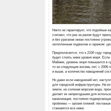
Никто не гарантирует, что подобные к
считают, что раз за разом будут прих
и без ураганов океан постоянно угрож
затопленным подвалом и гаражом: уро
Предполагается, что к 2100 году город
будет стоять ниже уровня моря. Если з
Майами, уровень моря повышался в ср
то за следующие восемь лет, с 2006 п
и выше, а количество наводнений сост
Но даже если наводнений нет, насту
для городской инфраструктуры. На ю
земли, но соленая морская вода, про
делает их непригодными для использо
канализация, постоянно подвергающа
проблема — эрозия пляжей: песчаные
становятся все ниже.