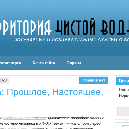
отогалерея
Карта сайта
Опросы
2020
Отзывов нет
Цита
а: Прошлое, Настоящее,
Глото
Норв
ое
глобальное потепление
: циклическое природное явление
ельностью человека в XX–XXI веках, — мы стоим перед
го океана повышается, и, возможно, с ускорением.