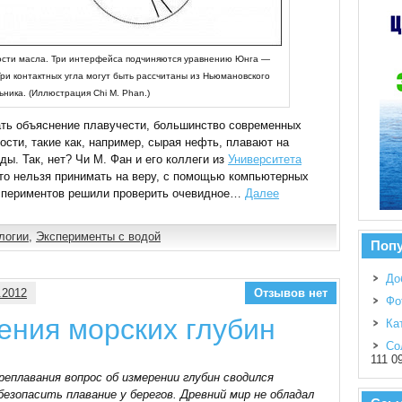
ости масла. Три интерфейса подчиняются уравнению Юнга —
Три контактных угла могут быть рассчитаны из Ньюмановского
ьника. (Иллюстрация Chi M. Phan.)
ать объяснение плавучести, большинство современных
сти, такие как, например, сырая нефть, плавают на
ды. Так, нет? Чи М. Фан и его коллеги из
Университета
что нельзя принимать на веру, с помощью компьютерных
кспериментов решили проверить очевидное…
Далее
логии
,
Эксперименты с водой
Поп
До
.2012
Отзывов нет
Фо
ения морских глубин
Ка
Со
111 0
реплавания вопрос об измерении глубин сводился
езопасить плавание у берегов. Древний мир не обладал