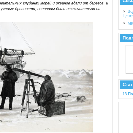
Ссы
ительных глубинах морей и океанов вдали от берегов, и
 ученых древности, основаны были исключительно на
Во
Цент
МК
Подп
Стат
13 П