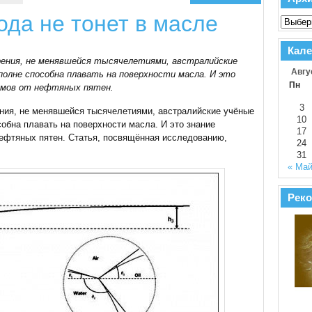
ода не тонет в масле
Кале
рения, не менявшейся тысячелетиями, австралийские
Авгу
олне способна плавать на поверхности масла. И это
Пн
оёмов от нефтяных пятен.
3
ния, не менявшейся тысячелетиями, австралийские учёные
10
обна плавать на поверхности масла. И это знание
17
нефтяных пятен. Статья, посвящённая исследованию,
24
31
« Ма
Реко