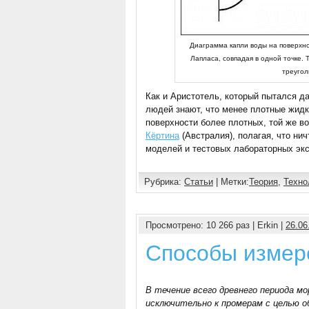
Диаграмма капли воды на поверхн
Лапласа, совпадая в одной точке. 
треугол
Как и Аристотель, который пытался д
людей знают, что менее плотные жидко
поверхности более плотных, той же во
Кёртина
(Австралия), полагая, что ни
моделей и тестовых лабораторных э
Рубрика:
Статьи
| Метки:
Теория
,
Техно
Просмотрено: 10 266 раз | Erkin |
26.06
Способы измер
В течение всего древнего периода мо
исключительно к промерам с целью об