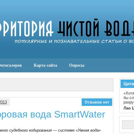
отогалерея
Карта сайта
Опросы
Цита
«Хотя
бы сл
2013
Отзывов нет
разру
Лао 
ровая вода SmartWater
мого судебного кодирования — системе «Умная вода»