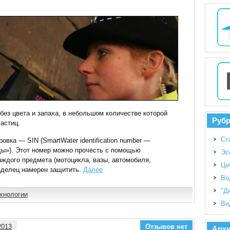
без цвета и запаха, в небольшом количестве которой
Руб
астиц.
Ст
овка — SIN (SmartWater identification number —
ы»). Этот номер можно прочесть с помощью
Эс
ждого предмета (мотоцикла, вазы, автомобиля,
Ци
аделец намерен защитить.
Далее
Во
"Д
хнологии
Ви
2013
Отзывов нет
Арх