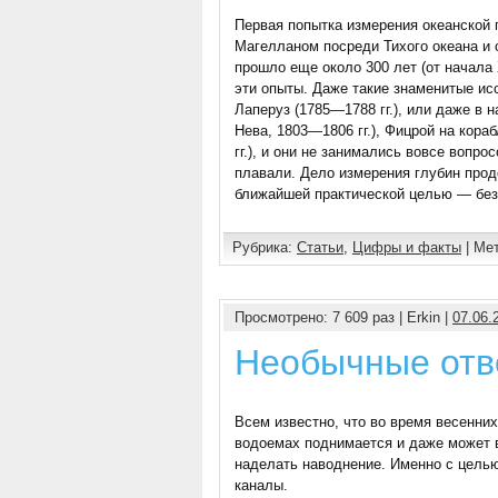
Первая попытка измерения океанской 
Магелланом посреди Тихого океана и 
прошло еще около 300 лет (от начала
эти опыты. Даже такие знаменитые исс
Лаперуз (1785—1788 гг.), или даже в 
Нева, 1803—1806 гг.), Фицрой на кора
гг.), и они не занимались вовсе вопро
плавали. Дело измерения глубин прод
ближайшей практической целью — без
Рубрика:
Статьи
,
Цифры и факты
| Мет
Просмотрено: 7 609 раз | Erkin |
07.06.
Необычные отв
Всем известно, что во время весенни
водоемах поднимается и даже может в
наделать наводнение. Именно с цель
каналы.