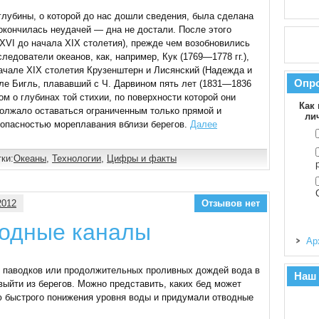
глубины, о которой до нас дошли сведения, была сделана
окончилась неудачей — дна не достали. После этого
 XVI до начала XIX столетия), прежде чем возобновились
ледователи океанов, как, например, Кук (1769—1778 гг.),
начале XIX столетия Крузенштерн и Лисянский (Надежда и
Опр
бле Бигль, плававший с Ч. Дарвином пять лет (1831—1836
сом о глубинах той стихии, по поверхности которой они
Как 
олжало оставаться ограниченным только прямой и
ли
опасностью мореплавания вблизи берегов.
Далее
ки:
Океаны
,
Технологии
,
Цифры и факты
2012
Отзывов нет
одные каналы
Ар
х паводков или продолжительных проливных дождей вода в
Наш
ыйти из берегов. Можно представить, каких бед может
ю быстрого понижения уровня воды и придумали отводные