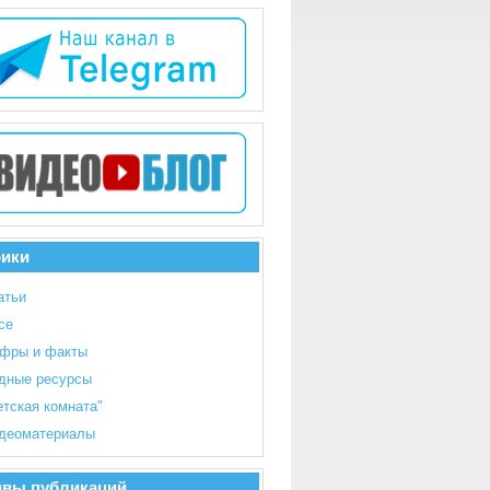
рики
атьи
се
фры и факты
дные ресурсы
етская комната"
деоматериалы
ивы публикаций