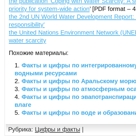
the publication ‘Coping with Water Scarcity: A s
priority for system-wide action
’ [PDF format – 
the 2nd UN World Water Development Report: 
responsibility’
the United Nations Environment Network (UNEP
water scarcity
Похожие материалы:
Факты и цифры по интегрированном
водными ресурсами
Факты и цифры по Аральскому мор
Факты и цифры по атмосферным ос
Факты и цифры по эвапотранспираци
влаге
Факты и цифры по воде и образова
Рубрика:
Цифры и факты
|