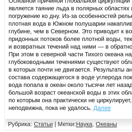
Основной причиной глобальной циркуляции 
является таяние льда в полярных областях 
погружение ко дну. Из-за особенностей рел
плотная вода в Южном полушарии накапли
глубине, чем в Северном. Это приводит к в
придонных потоков более плотной воды, тек
и возвратных течений над ними — в обратн
При этом в северной части Тихого океана н
глубоководными течениями существуют обла
в которых почти не двигается. Результаты а
состава содержащегося в воде углерода пок
вода попала в океан около тысячи лет наза
большой возраст океанской воды в этих обл
по которым она практически не циркулирует, 
неподвижна, пока не удалось.
Далее
Рубрика:
Статьи
| Метки:
Наука
,
Океаны