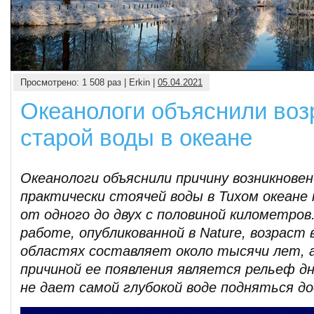
Глобальная война за воду: является ли эта угроза реальн
Глобальное изменение климата во многом влияет на водоснабжение, и ученые пр
Просмотрено: 1 508 раз | Erkin |
05.04.2021
последствиях нашей беззаботности.
Океанологи объяснили воз
старой воды в океане
Океанологи объяснили причину возникнове
практически стоячей воды в Тихом океане 
от одного до двух с половиной километров
работе, опубликованной в Nature, возраст 
областях составляет около тысячи лет, а
причиной ее появления является рельеф д
не дает самой глубокой воде подняться д