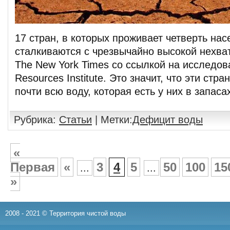
17 стран, в которых проживает четверть нас
сталкиваются с чрезвычайно высокой нехва
The New York Times со ссылкой на исследов
Resources Institute. Это значит, что эти стр
почти всю воду, которая есть у них в запаса
Рубрика:
Статьи
| Метки:
Дефицит воды
«
Первая
«
3
4
5
50
100
15
...
...
»
2008 - 2021 © Территория чистой воды