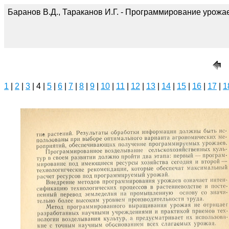
Баранов В.Д., Тараканов И.Г. - Программирование урожае
1
|
2
|
3
| 4 |
5
|
6
|
7
|
8
|
9
|
10
|
11
|
12
|
13
|
14
|
15
|
16
|
17
|
1