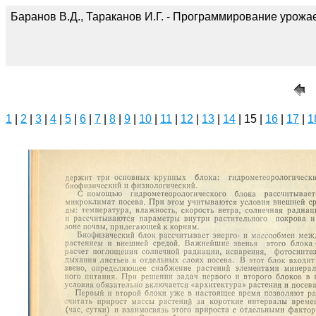
Баранов В.Д., Тараканов И.Г. - Программирование урожае
1
|
2
|
3
|
4
|
5
|
6
|
7
|
8
|
9
|
10
|
11
|
12
|
13
|
14
| 15 |
16
|
17
|
1