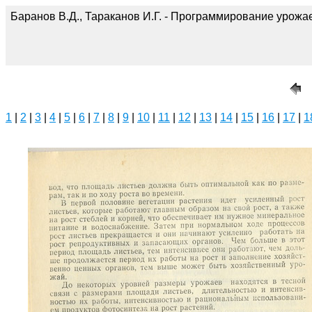
Баранов В.Д., Тараканов И.Г. - Программирование урожае
1
|
2
|
3
|
4
|
5
|
6
|
7
|
8
|
9
|
10
|
11
|
12
|
13
|
14
|
15
|
16
|
17
|
1