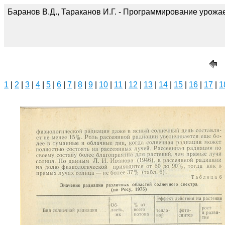
Баранов В.Д., Тараканов И.Г. - Программирование урожае
1
|
2
|
3
|
4
|
5
|
6
|
7
|
8
|
9
|
10
|
11
|
12
|
13
|
14
|
15
|
16
|
17
|
1