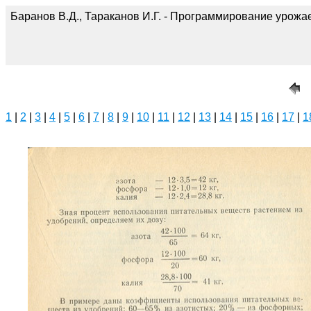
Баранов В.Д., Тараканов И.Г. - Программирование урожае
1
|
2
|
3
|
4
|
5
|
6
|
7
|
8
|
9
|
10
|
11
|
12
|
13
|
14
|
15
|
16
|
17
|
1