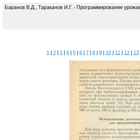
Баранов В.Д., Тараканов И.Г. - Программирование урожае
1
|
2
|
3
|
4
|
5
|
6
|
7
|
8
|
9
|
10
|
11
|
12
|
13