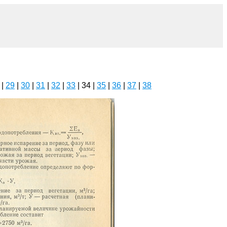
|
29
|
30
|
31
|
32
|
33
| 34 |
35
|
36
|
37
|
38