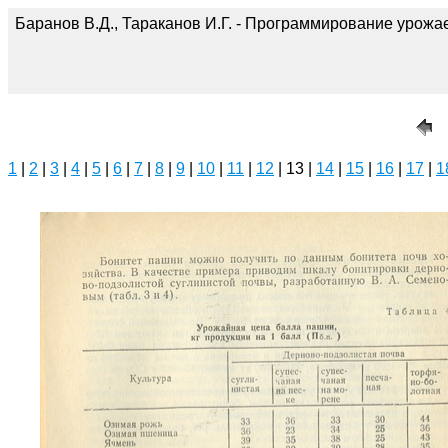
Баранов В.Д., Тараканов И.Г. - Программирование урожае
1
|
2
|
3
|
4
|
5
|
6
|
7
|
8
|
9
|
10
|
11
|
12
| 13 |
14
|
15
|
16
|
17
|
1