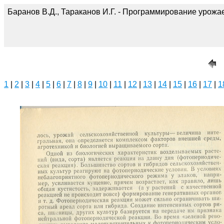
Баранов В.Д., Тараканов И.Г. - Программирование урожае
1
|
2
|
3
|
4
|
5
|
6
|
7
|
8
|
9
|
10
|
11
|
12
|
13
|
14
|
15
|
16
|
17
|
1