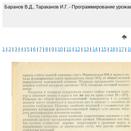
Баранов В.Д., Тараканов И.Г. - Программирование урожае
1
|
2
|
3
|
4
|
5
|
6
|
7
|
8
|
9
|
10
|
11
|
12
|
13
|
14
|
15
|
16
|
17
|
1