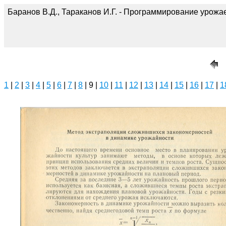
Баранов В.Д., Тараканов И.Г. - Программирование урожае
1
|
2
|
3
|
4
|
5
|
6
|
7
|
8
| 9 |
10
|
11
|
12
|
13
|
14
|
15
|
16
|
17
|
1