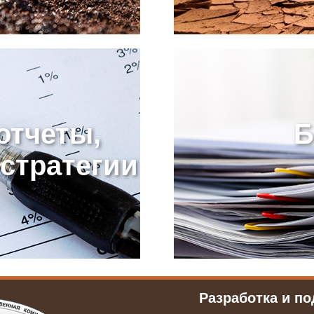
отчеты,
Б
стратегии
Разработка и п