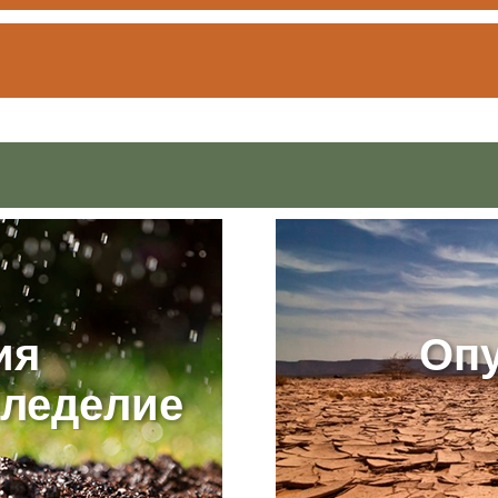
ия
Оп
мледелие