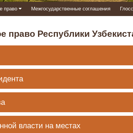
е право
Межгосударственные соглашения
Глос
е право Республики Узбекист
идента
ва
нной власти на местах