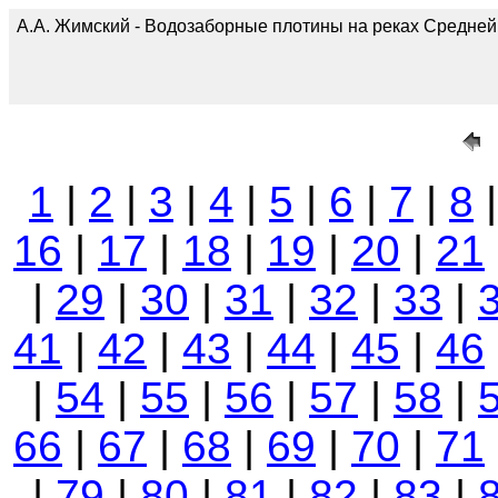
А.А. Жимский - Водозаборные плотины на реках Средней А
1
|
2
|
3
|
4
|
5
|
6
|
7
|
8
16
|
17
|
18
|
19
|
20
|
21
|
29
|
30
|
31
|
32
|
33
|
41
|
42
|
43
|
44
|
45
|
46
|
54
|
55
|
56
|
57
|
58
|
66
|
67
|
68
|
69
|
70
|
71
|
79
|
80
|
81
|
82
|
83
|