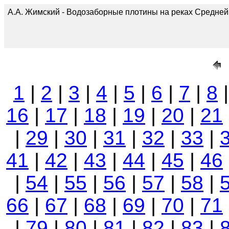
А.А. Жимский - Водозаборные плотины на реках Средней А
1
|
2
|
3
|
4
|
5
|
6
|
7
|
8
16
|
17
|
18
|
19
|
20
|
21
|
29
|
30
|
31
|
32
|
33
|
41
|
42
|
43
|
44
|
45
|
46
|
54
|
55
|
56
|
57
|
58
|
66
|
67
|
68
|
69
|
70
|
71
|
79
|
80
|
81
|
82
|
83
|